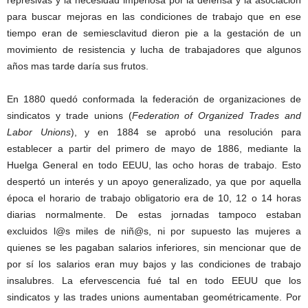
represivas y la necesidad imperiosa por la defensa y la asociación
para buscar mejoras en las condiciones de trabajo que en ese
tiempo eran de semiesclavitud dieron pie a la gestación de un
movimiento de resistencia y lucha de trabajadores que algunos
años mas tarde daría sus frutos.
En 1880 quedó conformada la federación de organizaciones de
sindicatos y trade unions (
Federation of Organized Trades and
Labor Unions
), y en 1884 se aprobó una resolución para
establecer a partir del primero de mayo de 1886, mediante la
Huelga General en todo EEUU, las ocho horas de trabajo. Esto
despertó un interés y un apoyo generalizado, ya que por aquella
época el horario de trabajo obligatorio era de 10, 12 o 14 horas
diarias normalmente. De estas jornadas tampoco estaban
excluidos l@s miles de niñ@s, ni por supuesto las mujeres a
quienes se les pagaban salarios inferiores, sin mencionar que de
por sí los salarios eran muy bajos y las condiciones de trabajo
insalubres. La efervescencia fué tal en todo EEUU que los
sindicatos y las trades unions aumentaban geométricamente. Por