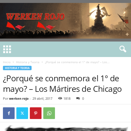
Inicio
Historia y Teoria
¿Porqué se conmemora el 1° de mayo? – Los...
HISTORIA Y TEORIA
¿Porqué se conmemora el 1° de
mayo? – Los Mártires de Chicago
Por
werken rojo
-
29 abril, 2017
1818
0