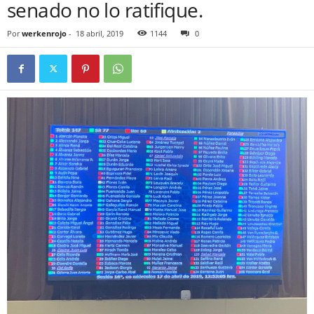
senado no lo ratifique.
Por
werkenrojo
-
18 abril, 2019
1144
0