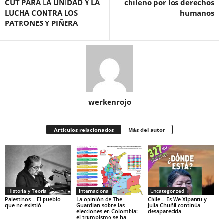
CUT PARA LA UNIDAD Y LA
chileno por los derechos
LUCHA CONTRA LOS
humanos
PATRONES Y PIÑERA
werkenrojo
Artículos relacionados
Más del autor
Historia y Teoria
Internacional
Uncategorized
Palestinos – El pueblo
La opinión de The
Chile – Es We Xipantu y
que no existió
Guardian sobre las
Julia Chuñil continúa
elecciones en Colombia:
desaparecida
el trumpismo se ha