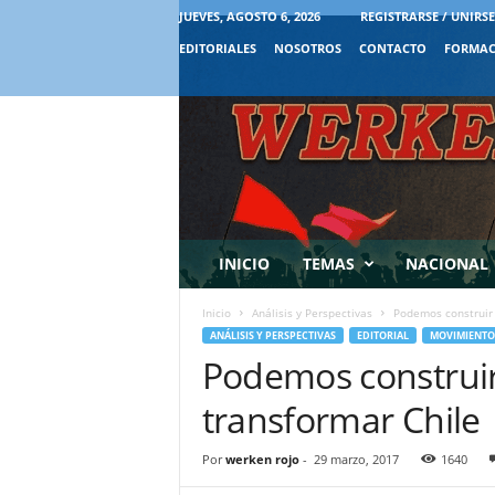
JUEVES, AGOSTO 6, 2026
REGISTRARSE / UNIRSE
EDITORIALES
NOSOTROS
CONTACTO
FORMAC
INICIO
TEMAS
NACIONAL
Inicio
Análisis y Perspectivas
Podemos construir 
ANÁLISIS Y PERSPECTIVAS
EDITORIAL
MOVIMIENTOS
Podemos construir
transformar Chile
Por
werken rojo
-
29 marzo, 2017
1640