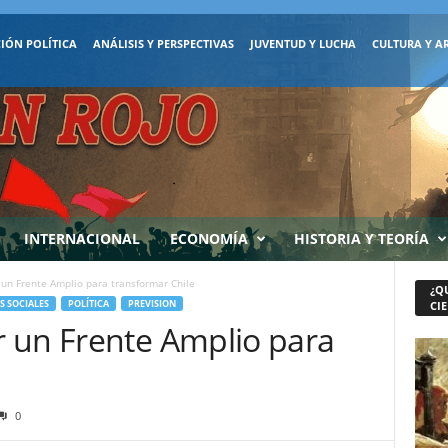
IÓN POLÍTICA
ANÁLISIS Y PERSPECTIVAS
JUVENTUD Y LUCHA
CULTURA Y A
INTERNACIONAL
ECONOMÍA
HISTORIA Y TEORÍA
un Frente Amplio para transformar Chile
¿Q
 SOCIALES
POLÍTICA
PREVISION
CIE
 un Frente Amplio para
0