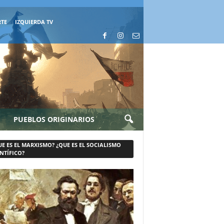
RTE
IZQUIERDA TV
PUEBLOS ORIGINARIOS
UE ES EL MARXISMO? ¿QUE ES EL SOCIALISMO
NTÍFICO?