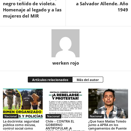
negro teñido de violeta.
a Salvador Allende. Año
Homenaje al legado y a las
1949
mujeres del MIR
werken rojo
Artículos relacionados
Más del autor
Nacional
Nacional
Nacional
La doctrinita: seguridad
Chile – CONTRA EL
¿Que hace Matías Toledo
pública como excusa,
GOBIERNO
junto a APRA en los
control social como
ANTIPOPULAR ¡A
campamentos de Puente