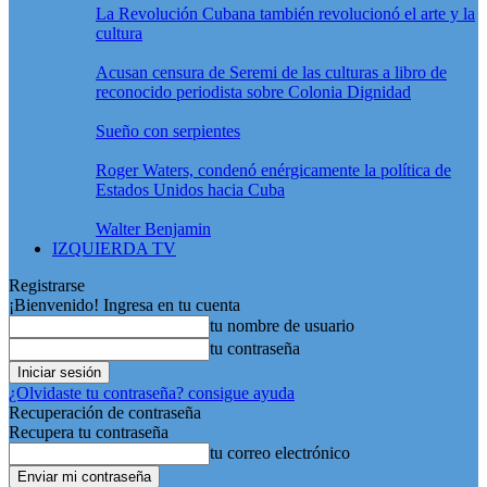
La Revolución Cubana también revolucionó el arte y la
cultura
Acusan censura de Seremi de las culturas a libro de
reconocido periodista sobre Colonia Dignidad
Sueño con serpientes
Roger Waters, condenó enérgicamente la política de
Estados Unidos hacia Cuba
Walter Benjamin
IZQUIERDA TV
Registrarse
¡Bienvenido! Ingresa en tu cuenta
tu nombre de usuario
tu contraseña
¿Olvidaste tu contraseña? consigue ayuda
Recuperación de contraseña
Recupera tu contraseña
tu correo electrónico