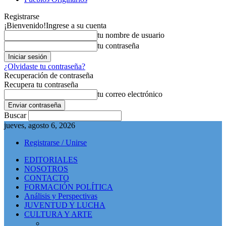
Registrarse
¡Bienvenido!
Ingrese a su cuenta
tu nombre de usuario
tu contraseña
¿Olvidaste tu contraseña?
Recuperación de contraseña
Recupera tu contraseña
tu correo electrónico
Buscar
jueves, agosto 6, 2026
Registrarse / Unirse
EDITORIALES
NOSOTROS
CONTACTO
FORMACIÓN POLÍTICA
Análisis y Perspectivas
JUVENTUD Y LUCHA
CULTURA Y ARTE