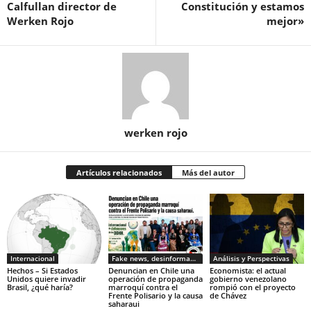
Calfullan director de
Constitución y estamos
Werken Rojo
mejor»
werken rojo
Artículos relacionados
Más del autor
Internacional
Fake news, desinformacion
Análisis y Perspectivas
Hechos – Si Estados
Denuncian en Chile una
Economista: el actual
Unidos quiere invadir
operación de propaganda
gobierno venezolano
Brasil, ¿qué haría?
marroquí contra el
rompió con el proyecto
Frente Polisario y la causa
de Chávez
saharaui