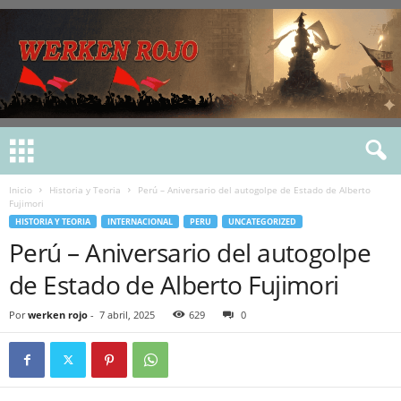
Inicio
Historia y Teoria
Perú – Aniversario del autogolpe de Estado de Alberto
Fujimori
HISTORIA Y TEORIA
INTERNACIONAL
PERU
UNCATEGORIZED
Perú – Aniversario del autogolpe
de Estado de Alberto Fujimori
Por
werken rojo
-
7 abril, 2025
629
0