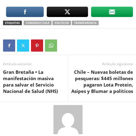
ETIQUETAS
CONGRESO CHILE
POLITICOS
TRANSPARENCIA
Artículo anterior
Artículo siguiente
Gran Bretaña • La
Chile – Nuevas boletas de
manifestación masiva
pesqueras: $445 millones
para salvar el Servicio
pagaron Lota Protein,
Nacional de Salud (NHS)
Asipes y Blumar a políticos