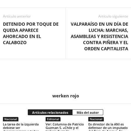
Artículo anterior
Artículo siguiente
DETENIDO POR TOQUE DE
VALPARAÍSO EN UN DÍA DE
QUEDA APARECE
LUCHA: MARCHAS,
AHORCADO EN EL
ASAMBLEAS Y RESISTENCIA
CALABOZO
CONTRA PIÑERA Y EL
ORDEN CAPITALISTA
werken rojo
Artículos relacionados
Más del autor
Nacional
Editorial
Nacional
La tarea de la izquierda
Ver: Columna de Patricio
Ex director de la ANI es
debiese ser
Guzman S. «Chile y el
defensor de un imputado