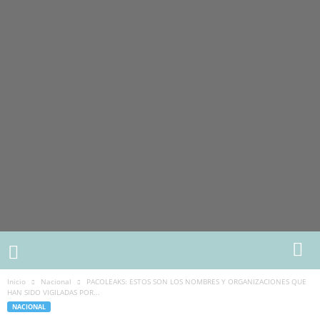
Inicio
Nacional
PACOLEAKS: ESTOS SON LOS NOMBRES Y ORGANIZACIONES QUE
HAN SIDO VIGILADAS POR...
NACIONAL