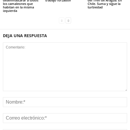
desenmascarar a todos
trabajo forzado»
del Tren de Aragua. En
los camaleones que
Chile. Suma y sigue la
habitan en la misma
turbiedad
izquierda
DEJA UNA RESPUESTA