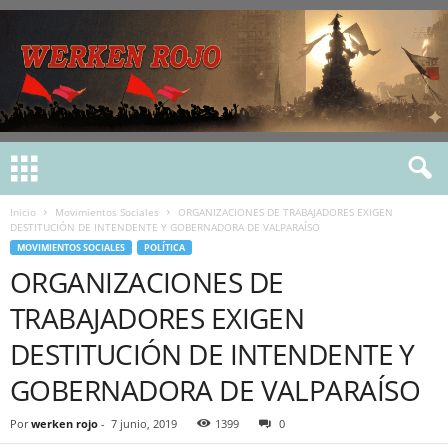
Inicio
Movimientos Sociales
ORGANIZACIONES DE TRABAJADORES EXIGEN
DESTITUCIÓN DE INTENDENTE Y GOBERNADORA DE VALPARAÍSO
MOVIMIENTOS SOCIALES
POLÍTICA
ORGANIZACIONES DE
TRABAJADORES EXIGEN
DESTITUCIÓN DE INTENDENTE Y
GOBERNADORA DE VALPARAÍSO
Por
werken rojo
-
7 junio, 2019
1399
0