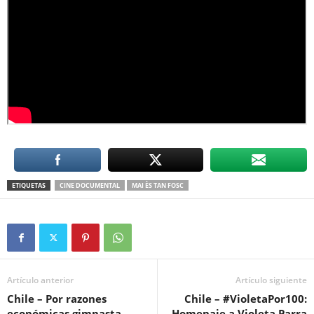
ETIQUETAS
CINE DOCUMENTAL
MAI ÈS TAN FOSC
Artículo anterior
Artículo siguiente
Chile – Por razones
Chile – #VioletaPor100:
económicas gimnasta
Homenaje a Violeta Parra