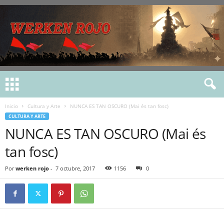
Inicio
Cultura y Arte
NUNCA ES TAN OSCURO (Mai és tan fosc)
CULTURA Y ARTE
NUNCA ES TAN OSCURO (Mai és
tan fosc)
Por
werken rojo
-
7 octubre, 2017
1156
0