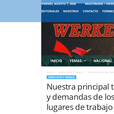
VIERNES, AGOSTO 7, 2026
REGISTRARSE / UNIR
EDITORIALES
NOSOTROS
CONTACTO
FORMAC
INICIO
TEMAS
NACIONAL
Inicio
Sindicatos y Trabajo
Nuestra principal tar
SINDICATOS Y TRABAJO
Nuestra principal 
y demandas de los
lugares de trabajo