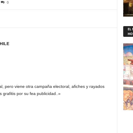
0
EL
HO
CHILE
, pero viene otra campaña electoral, afiches y rayados
 los grafitis por su fea publicidad..»