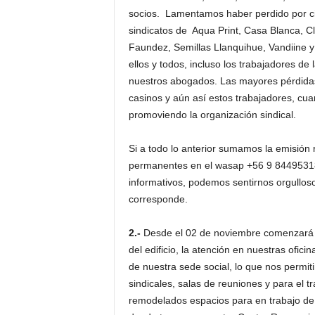
socios. Lamentamos haber perdido por cie
sindicatos de Aqua Print, Casa Blanca, C
Faundez, Semillas Llanquihue, Vandiine 
ellos y todos, incluso los trabajadores d
nuestros abogados. Las mayores pérdidas
casinos y aún así estos trabajadores, cua
promoviendo la organización sindical.
Si a todo lo anterior sumamos la emisión r
permanentes en el wasap +56 9 84495318 y
informativos, podemos sentirnos orgullos
corresponde.
2.-
Desde el 02 de noviembre comenzará al
del edificio, la atención en nuestras ofici
de nuestra sede social, lo que nos permit
sindicales, salas de reuniones y para el 
remodelados espacios para en trabajo de 