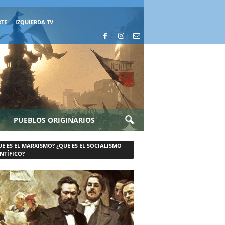
RTE
IZQUIERDA TV
PUEBLOS ORIGINARIOS
UE ES EL MARXISMO? ¿QUE ES EL SOCIALISMO
NTÍFICO?