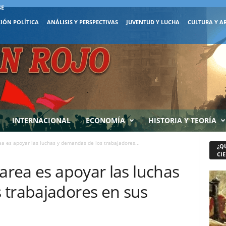
SE
IÓN POLÍTICA
ANÁLISIS Y PERSPECTIVAS
JUVENTUD Y LUCHA
CULTURA Y A
INTERNACIONAL
ECONOMÍA
HISTORIA Y TEORÍA
ea es apoyar las luchas y demandas de los trabajadores...
¿Q
CIE
tarea es apoyar las luchas
 trabajadores en sus