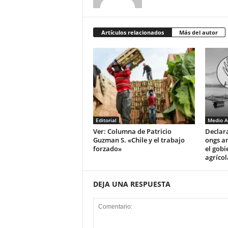
Artículos relacionados
Más del autor
Editorial
Medio A
Ver: Columna de Patricio
Declar
Guzman S. «Chile y el trabajo
ongs a
forzado»
el gobi
agrícol
DEJA UNA RESPUESTA