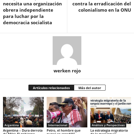
necesita una organización
contra la erradicación del
obrera independiente
colonialismo en la ONU
para luchar por la
democracia socialista
werken rojo
Artículos relacionados
Más del autor
Argentina
Internacional
Análisis y Perspectivas
Argentina – Dura derrota
Petro, el hombre que
La estrategia migratoria
de Milei: El gobierno
nunca se arrodilló
de la monarquía