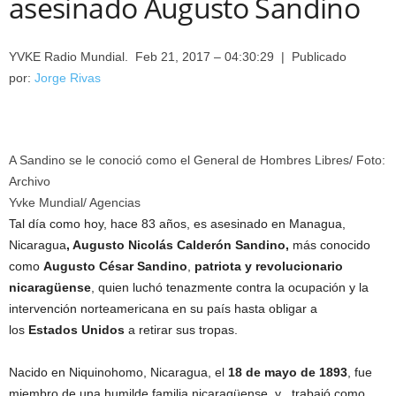
asesinado Augusto Sandino
YVKE Radio Mundial. Feb 21, 2017 – 04:30:29
| Publicado
por:
Jorge Rivas
A Sandino se le conoció como el General de Hombres Libres/ Foto:
Archivo
Yvke Mundial/ Agencias
Tal día como hoy, hace 83 años, es asesinado en Managua,
Nicaragua
, Augusto Nicolás Calderón Sandino,
más conocido
como
Augusto César Sandino
,
patriota y revolucionario
nicaragüense
, quien luchó tenazmente contra la ocupación y la
intervención norteamericana en su país hasta obligar a
los
Estados Unidos
a retirar sus tropas.
Nacido en Niquinohomo, Nicaragua, el
18 de mayo de 1893
, fue
miembro de una humilde familia nicaragüense, y , trabajó como