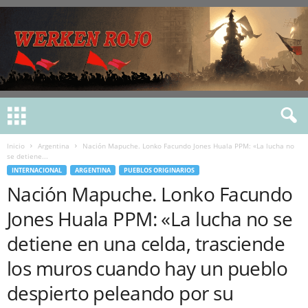
Inicio
Argentina
Nación Mapuche. Lonko Facundo Jones Huala PPM: «La lucha no
se detiene...
INTERNACIONAL
ARGENTINA
PUEBLOS ORIGINARIOS
Nación Mapuche. Lonko Facundo
Jones Huala PPM: «La lucha no se
detiene en una celda, trasciende
los muros cuando hay un pueblo
despierto peleando por su