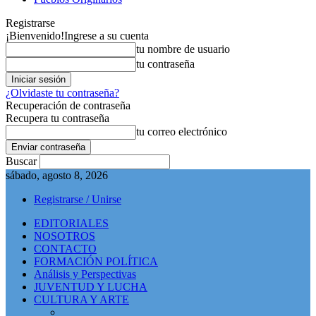
Registrarse
¡Bienvenido!
Ingrese a su cuenta
tu nombre de usuario
tu contraseña
¿Olvidaste tu contraseña?
Recuperación de contraseña
Recupera tu contraseña
tu correo electrónico
Buscar
sábado, agosto 8, 2026
Registrarse / Unirse
EDITORIALES
NOSOTROS
CONTACTO
FORMACIÓN POLÍTICA
Análisis y Perspectivas
JUVENTUD Y LUCHA
CULTURA Y ARTE