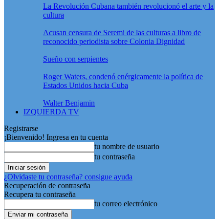
La Revolución Cubana también revolucionó el arte y la
cultura
Acusan censura de Seremi de las culturas a libro de
reconocido periodista sobre Colonia Dignidad
Sueño con serpientes
Roger Waters, condenó enérgicamente la política de
Estados Unidos hacia Cuba
Walter Benjamin
IZQUIERDA TV
Registrarse
¡Bienvenido! Ingresa en tu cuenta
tu nombre de usuario
tu contraseña
¿Olvidaste tu contraseña? consigue ayuda
Recuperación de contraseña
Recupera tu contraseña
tu correo electrónico