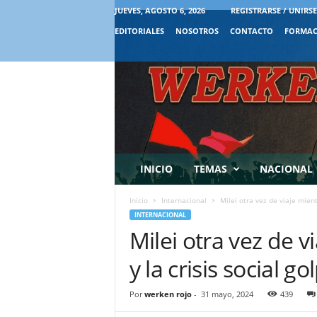
JUEVES, AGOSTO 6, 2026
REGISTRARSE / UNIRSE
EDITORIALES
NOSOTROS
CONTACTO
FORMAC
INICIO
TEMAS
NACIONAL
Inicio
Internacional
Milei otra vez de viaje mient
INTERNACIONAL
Milei otra vez de 
y la crisis social 
Por
werken rojo
-
31 mayo, 2024
439