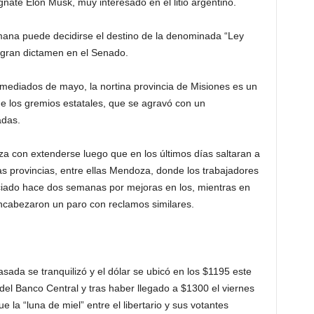
nate Elon Musk, muy interesado en el litio argentino.
mana puede decidirse el destino de la denominada “Ley
logran dictamen en el Senado.
ediados de mayo, la nortina provincia de Misiones es un
 de los gremios estatales, que se agravó con un
adas.
za con extenderse luego que en los últimos días saltaran a
ras provincias, entre ellas Mendoza, donde los trabajadores
niciado hace dos semanas por mejoras en los, mientras en
encabezaron un paro con reclamos similares.
sada se tranquilizó y el dólar se ubicó en los $1195 este
 del Banco Central y tras haber llegado a $1300 el viernes
la “luna de miel” entre el libertario y sus votantes