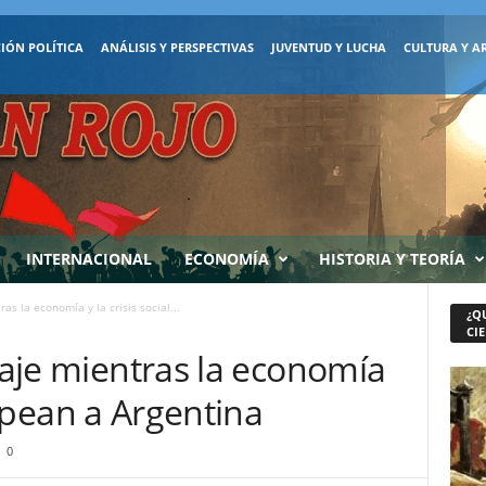
IÓN POLÍTICA
ANÁLISIS Y PERSPECTIVAS
JUVENTUD Y LUCHA
CULTURA Y A
INTERNACIONAL
ECONOMÍA
HISTORIA Y TEORÍA
ras la economía y la crisis social...
¿Q
CIE
viaje mientras la economía
golpean a Argentina
0