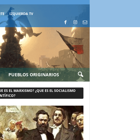
RTE
IZQUIERDA TV
PUEBLOS ORIGINARIOS
UE ES EL MARXISMO? ¿QUE ES EL SOCIALISMO
NTÍFICO?