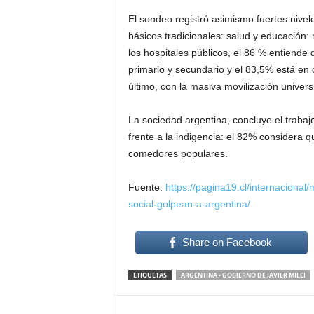
El sondeo registró asimismo fuertes nivele
básicos tradicionales: salud y educación:
los hospitales públicos, el 86 % entiende
primario y secundario y el 83,5% está en c
último, con la masiva movilización universit
La sociedad argentina, concluye el trabaj
frente a la indigencia: el 82% considera q
comedores populares.
Fuente:
https://pagina19.cl/internacional/
social-golpean-a-argentina/
Share on Facebook
ETIQUETAS
ARGENTINA - GOBIERNO DE JAVIER MILEI