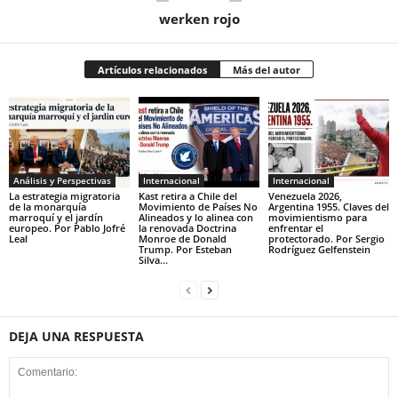
werken rojo
Artículos relacionados
Más del autor
Análisis y Perspectivas
Internacional
Internacional
La estrategia migratoria
Kast retira a Chile del
Venezuela 2026,
de la monarquía
Movimiento de Países No
Argentina 1955. Claves del
marroquí y el jardín
Alineados y lo alinea con
movimientismo para
europeo. Por Pablo Jofré
la renovada Doctrina
enfrentar el
Leal
Monroe de Donald
protectorado. Por Sergio
Trump. Por Esteban
Rodríguez Gelfenstein
Silva...
DEJA UNA RESPUESTA