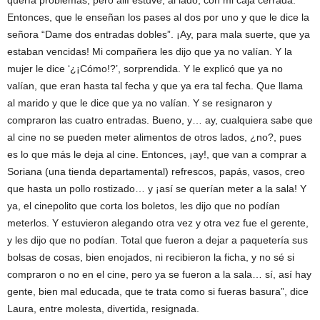
quería problemas, pero allí estuve, al lado, con mi caja cerrada.
Entonces, que le enseñan los pases al dos por uno y que le dice la
señora “Dame dos entradas dobles”. ¡Ay, para mala suerte, que ya
estaban vencidas! Mi compañera les dijo que ya no valían. Y la
mujer le dice ‘¿¡Cómo!?’, sorprendida. Y le explicó que ya no
valían, que eran hasta tal fecha y que ya era tal fecha. Que llama
al marido y que le dice que ya no valían. Y se resignaron y
compraron las cuatro entradas. Bueno, y… ay, cualquiera sabe que
al cine no se pueden meter alimentos de otros lados, ¿no?, pues
es lo que más le deja al cine. Entonces, ¡ay!, que van a comprar a
Soriana (una tienda departamental) refrescos, papás, vasos, creo
que hasta un pollo rostizado… y ¡así se querían meter a la sala! Y
ya, el cinepolito que corta los boletos, les dijo que no podían
meterlos. Y estuvieron alegando otra vez y otra vez fue el gerente,
y les dijo que no podían. Total que fueron a dejar a paquetería sus
bolsas de cosas, bien enojados, ni recibieron la ficha, y no sé si
compraron o no en el cine, pero ya se fueron a la sala… sí, así hay
gente, bien mal educada, que te trata como si fueras basura”, dice
Laura, entre molesta, divertida, resignada.