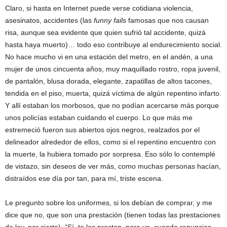
Claro, si hasta en Internet puede verse cotidiana violencia,
asesinatos, accidentes (las
funny fails
famosas que nos causan
risa, aunque sea evidente que quien sufrió tal accidente, quizá
hasta haya muerto)… todo eso contribuye al endurecimiento social.
No hace mucho vi en una estación del metro, en el andén, a una
mujer de unos cincuenta años, muy maquillado rostro, ropa juvenil,
de pantalón, blusa dorada, elegante, zapatillas de altos tacones,
tendida en el piso, muerta, quizá víctima de algún repentino infarto.
Y allí estaban los morbosos, que no podían acercarse más porque
unos policías estaban cuidando el cuerpo. Lo que más me
estremeció fueron sus abiertos ojos negros, realzados por el
delineador alrededor de ellos, como si el repentino encuentro con
la muerte, la hubiera tomado por sorpresa. Eso sólo lo contemplé
de vistazo, sin deseos de ver más, como muchas personas hacían,
distraídos ese día por tan, para mí, triste escena.
Le pregunto sobre los uniformes, si los debían de comprar, y me
dice que no, que son una prestación (tienen todas las prestaciones