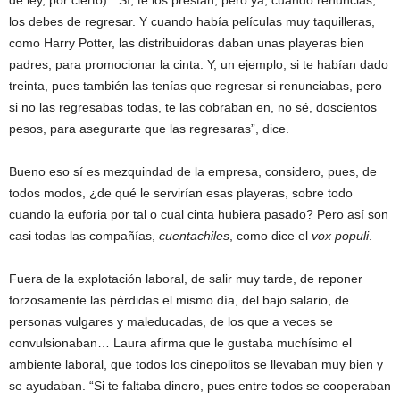
de ley, por cierto). “Sí, te los prestan, pero ya, cuando renuncias,
los debes de regresar. Y cuando había películas muy taquilleras,
como Harry Potter, las distribuidoras daban unas playeras bien
padres, para promocionar la cinta. Y, un ejemplo, si te habían dado
treinta, pues también las tenías que regresar si renunciabas, pero
si no las regresabas todas, te las cobraban en, no sé, doscientos
pesos, para asegurarte que las regresaras”, dice.
Bueno eso sí es mezquindad de la empresa, considero, pues, de
todos modos, ¿de qué le servirían esas playeras, sobre todo
cuando la euforia por tal o cual cinta hubiera pasado? Pero así son
casi todas las compañías,
cuentachiles
, como dice el
vox populi
.
Fuera de la explotación laboral, de salir muy tarde, de reponer
forzosamente las pérdidas el mismo día, del bajo salario, de
personas vulgares y maleducadas, de los que a veces se
convulsionaban… Laura afirma que le gustaba muchísimo el
ambiente laboral, que todos los cinepolitos se llevaban muy bien y
se ayudaban. “Si te faltaba dinero, pues entre todos se cooperaban