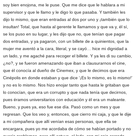
soy bien enojona, me le puse. Que me dice que le hablara a mi
supervisor y que le llamo y le digo lo que pasaba. Y también les
dijo lo mismo, que eran entradas al dos por uno y ¡también que lo
insultan! Total, que hasta al gerente le llamamos y que va y, él sí,
se los puso en su lugar, y les dijo que no, que tenían que pagar
dos entradas, y ya pagaron, con un billete de a quinientos, que la
mujer me aventó a la cara, literal, y se cayó… hice mi dignidad a
un lado, y me agaché para recoger el billete. Y ya les di su cambio,
¿no?, y se fueron amenazando que iban a clausurarnos el cine,
que él conocía al dueño de Cinemex, y que le decimos que era
Cinépolis en donde estaban y que dice ‘¡Es lo mismo, es lo mismo!’
y no es lo mismo. Nos hizo enojar tanto que hasta le gritaban que
lo conocían, que era un corrupto y que nada tenía que decirnos,
pues éramos universitarios con educación y él era un maleante.
Bueno, y pues ya, eso fue ese día. Pasó como un mes y que
regresan. Que los veo y, entonces, que cierro mi caja, y que le dije
a mi compañera que allí venían esas personas, que ella se
encargara, pues yo me acordaba de cómo se habían portado y no