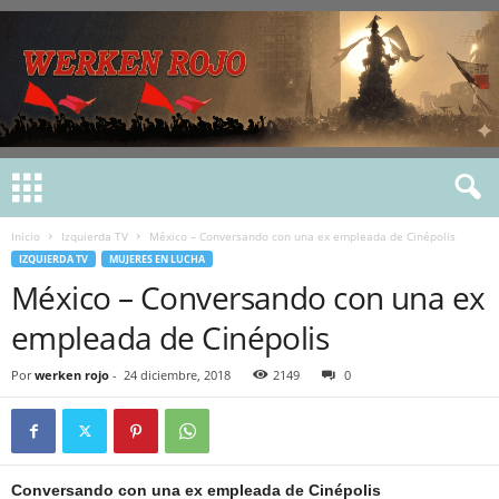
Inicio
Izquierda TV
México – Conversando con una ex empleada de Cinépolis
IZQUIERDA TV
MUJERES EN LUCHA
México – Conversando con una ex
empleada de Cinépolis
Por
werken rojo
-
24 diciembre, 2018
2149
0
Conversando con una ex empleada de Cinépolis