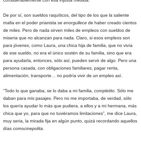
considerablemente con esa injusta medida.
De por sí, son sueldos raquíticos, del tipo de los que la saliente
mafia en el poder prianista se
enorgullece
de haber creado cientos
de miles. Pero de nada sirven miles de empleos con sueldos de
miseria que no alcanzan para nada. Claro, si esos empleos son
para jóvenes, como Laura, una chica hija de familia, que no vivía
de ese sueldo, no era el único sostén de su familia, sino que era
para ayudarla, entonces, sólo así, pueden servir de algo. Pero una
persona casada, con obligaciones familiares, pagar renta,
alimentación, transporte… no podría vivir de un empleo así.
“Todo lo que ganaba, se lo daba a mi familia,
completito
. Sólo me
daban para mis pasajes. Pero no me importaba, de verdad, sólo
los quería ayudar lo más que pudiera, a ellos y a mi hermana, más
chica que yo, para que no tuviéramos limitaciones”, me dice Laura,
muy seria, la mirada fija en algún punto, quizá recordando aquellos
días como
cinepolita
.