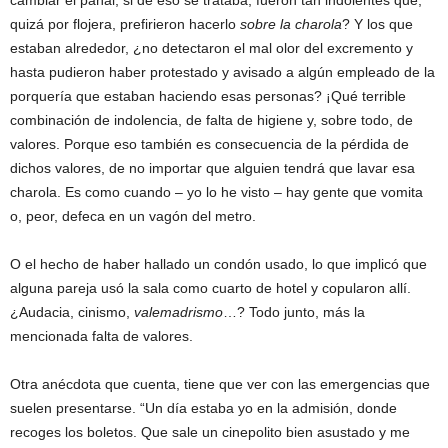
cambiar el pañal, si de eso se trataba, fueron tan indolentes que,
quizá por flojera, prefirieron hacerlo
sobre la charola
? Y los que
estaban alrededor, ¿no detectaron el mal olor del excremento y
hasta pudieron haber protestado y avisado a algún empleado de la
porquería que estaban haciendo esas personas? ¡Qué terrible
combinación de indolencia, de falta de higiene y, sobre todo, de
valores. Porque eso también es consecuencia de la pérdida de
dichos valores, de no importar que alguien tendrá que lavar esa
charola. Es como cuando – yo lo he visto – hay gente que vomita
o, peor, defeca en un vagón del metro.
O el hecho de haber hallado un condón usado, lo que implicó que
alguna pareja usó la sala como cuarto de hotel y copularon allí.
¿Audacia, cinismo,
valemadrismo
…? Todo junto, más la
mencionada falta de valores.
Otra anécdota que cuenta, tiene que ver con las emergencias que
suelen presentarse. “Un día estaba yo en la admisión, donde
recoges los boletos. Que sale un cinepolito bien asustado y me