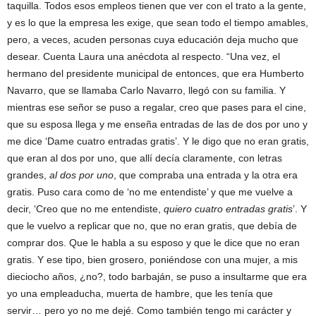
taquilla. Todos esos empleos tienen que ver con el trato a la gente,
y es lo que la empresa les exige, que sean todo el tiempo amables,
pero, a veces, acuden personas cuya educación deja mucho que
desear. Cuenta Laura una anécdota al respecto. “Una vez, el
hermano del presidente municipal de entonces, que era Humberto
Navarro, que se llamaba Carlo Navarro, llegó con su familia. Y
mientras ese señor se puso a regalar, creo que pases para el cine,
que su esposa llega y me enseña entradas de las de dos por uno y
me dice ‘Dame cuatro entradas gratis’. Y le digo que no eran gratis,
que eran al dos por uno, que allí decía claramente, con letras
grandes,
al dos por uno
, que compraba una entrada y la otra era
gratis. Puso cara como de ‘no me entendiste’ y que me vuelve a
decir, ‘Creo que no me entendiste,
quiero cuatro entradas gratis
’. Y
que le vuelvo a replicar que no, que no eran gratis, que debía de
comprar dos. Que le habla a su esposo y que le dice que no eran
gratis. Y ese tipo, bien grosero, poniéndose con una mujer, a mis
dieciocho años, ¿no?, todo barbaján, se puso a insultarme que era
yo una empleaducha, muerta de hambre, que les tenía que
servir… pero yo no me dejé. Como también tengo mi carácter y