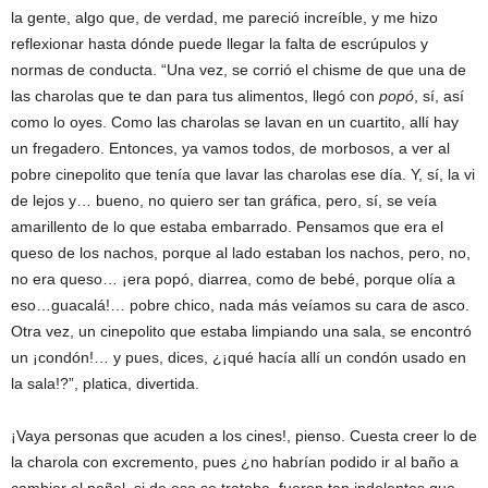
la gente, algo que, de verdad, me pareció increíble, y me hizo
reflexionar hasta dónde puede llegar la falta de escrúpulos y
normas de conducta. “Una vez, se corrió el chisme de que una de
las charolas que te dan para tus alimentos, llegó con
popó
, sí, así
como lo oyes. Como las charolas se lavan en un cuartito, allí hay
un fregadero. Entonces, ya vamos todos, de morbosos, a ver al
pobre cinepolito que tenía que lavar las charolas ese día. Y, sí, la vi
de lejos y… bueno, no quiero ser tan gráfica, pero, sí, se veía
amarillento de lo que estaba embarrado. Pensamos que era el
queso de los nachos, porque al lado estaban los nachos, pero, no,
no era queso… ¡era popó, diarrea, como de bebé, porque olía a
eso…guacalá!… pobre chico, nada más veíamos su cara de asco.
Otra vez, un cinepolito que estaba limpiando una sala, se encontró
un ¡condón!… y pues, dices, ¿¡qué hacía allí un condón usado en
la sala!?”, platica, divertida.
¡Vaya personas que acuden a los cines!, pienso. Cuesta creer lo de
la charola con excremento, pues ¿no habrían podido ir al baño a