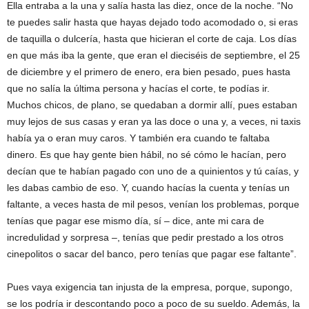
Ella entraba a la una y salía hasta las diez, once de la noche. “No
te puedes salir hasta que hayas dejado todo acomodado o, si eras
de taquilla o dulcería, hasta que hicieran el corte de caja. Los días
en que más iba la gente, que eran el dieciséis de septiembre, el 25
de diciembre y el primero de enero, era bien pesado, pues hasta
que no salía la última persona y hacías el corte, te podías ir.
Muchos chicos, de plano, se quedaban a dormir allí, pues estaban
muy lejos de sus casas y eran ya las doce o una y, a veces, ni taxis
había ya o eran muy caros. Y también era cuando te faltaba
dinero. Es que hay gente bien hábil, no sé cómo le hacían, pero
decían que te habían pagado con uno de a quinientos y tú caías, y
les dabas cambio de eso. Y, cuando hacías la cuenta y tenías un
faltante, a veces hasta de mil pesos, venían los problemas, porque
tenías que pagar ese mismo día, sí – dice, ante mi cara de
incredulidad y sorpresa –, tenías que pedir prestado a los otros
cinepolitos o sacar del banco, pero tenías que pagar ese faltante”.
Pues vaya exigencia tan injusta de la empresa, porque, supongo,
se los podría ir descontando poco a poco de su sueldo. Además, la