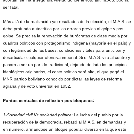
acortan, se iría a segunda vuelta, donde el voto anti M.A.S. podría
ser fatal.
Más allá de la realización y/o resultados de la elección, el M.A.S. se
debe profunda autocrítica por los errores previos al golpe y pos
golpe. Se precisa la renovación de burócratas de clase media por
cuadros políticos con protagonismo indígena (mayoría en el país) y
con legitimidad de las bases, condiciones vitales para anticipar y
desarticular cualquier ofensiva imperial. Si el M.A.S. vira al centro y
pasara a ser un partido tradicional, dejando de lado los principios
ideológicos originarios, el costo político será alto, el que pagó el
MNR partido boliviano conocido por dictar las leyes de reforma
agraria y de voto universal en 1952.
Puntos centrales de reflexión pos bloqueos:
1-Sociedad civil Vs sociedad política:
La lucha del pueblo por la
recuperación de la democracia, rebasó al M.A.S. en demandas y
en número, armándose un bloque popular diverso en la que este