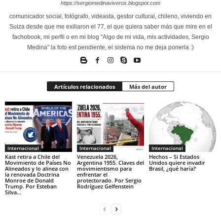
https://sergiomedinaviveros.blogspot.com
comunicador social, fotógrafo, videasta, gestor cultural, chileno, viviendo en
Suiza desde que me exiliaron el 77, el que quiera saber más que mire en el
fachobook, mi perfil o en mi blog "Algo de mi vida, mis actividades, Sergio
Medina" la foto est pendiente, el sistema no me deja ponerla :)
Artículos relacionados
Más del autor
Internacional
Internacional
Internacional
Kast retira a Chile del
Venezuela 2026,
Hechos – Si Estados
Movimiento de Países No
Argentina 1955. Claves del
Unidos quiere invadir
Alineados y lo alinea con
movimientismo para
Brasil, ¿qué haría?
la renovada Doctrina
enfrentar el
Monroe de Donald
protectorado. Por Sergio
Trump. Por Esteban
Rodríguez Gelfenstein
Silva...