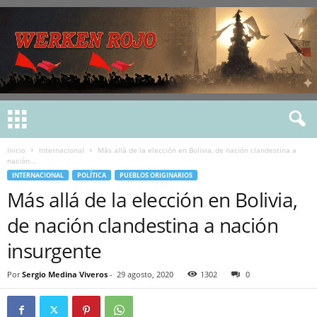
Inicio
Internacional
Más allá de la elección en Bolivia, de nación clandestina a
nación...
INTERNACIONAL
POLÍTICA
PUEBLOS ORIGINARIOS
Más allá de la elección en Bolivia,
de nación clandestina a nación
insurgente
Por
Sergio Medina Viveros
-
29 agosto, 2020
1302
0