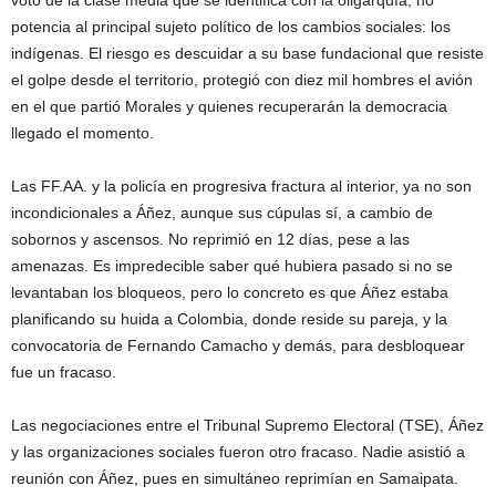
voto de la clase media que se identifica con la oligarquía, no
potencia al principal sujeto político de los cambios sociales: los
indígenas. El riesgo es descuidar a su base fundacional que resiste
el golpe desde el territorio, protegió con diez mil hombres el avión
en el que partió Morales y quienes recuperarán la democracia
llegado el momento.
Las FF.AA. y la policía en progresiva fractura al interior, ya no son
incondicionales a Áñez, aunque sus cúpulas sí, a cambio de
sobornos y ascensos. No reprimió en 12 días, pese a las
amenazas. Es impredecible saber qué hubiera pasado si no se
levantaban los bloqueos, pero lo concreto es que Áñez estaba
planificando su huida a Colombia, donde reside su pareja, y la
convocatoria de Fernando Camacho y demás, para desbloquear
fue un fracaso.
Las negociaciones entre el Tribunal Supremo Electoral (TSE), Áñez
y las organizaciones sociales fueron otro fracaso. Nadie asistió a
reunión con Áñez, pues en simultáneo reprimían en Samaipata.