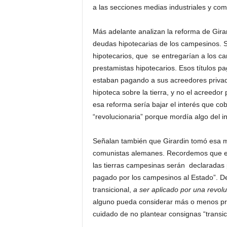
a las secciones medias industriales y com
Más adelante analizan la reforma de Girar
deudas hipotecarias de los campesinos. Su
hipotecarios, que se entregarían a los 
prestamistas hipotecarios. Esos títulos p
estaban pagando a sus acreedores privados
hipoteca sobre la tierra, y no el acreedo
esa reforma sería bajar el interés que c
“revolucionaria” porque mordía algo del i
Señalan también que Girardin tomó esa m
comunistas alemanes. Recordemos que el
las tierras campesinas serán declaradas p
pagado por los campesinos al Estado”. D
transicional,
a ser aplicado por una revolu
alguno pueda considerar más o menos pr
cuidado de no plantear consignas “transic