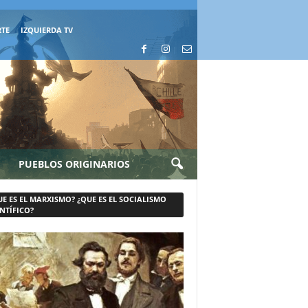
RTE
IZQUIERDA TV
PUEBLOS ORIGINARIOS
UE ES EL MARXISMO? ¿QUE ES EL SOCIALISMO
NTÍFICO?