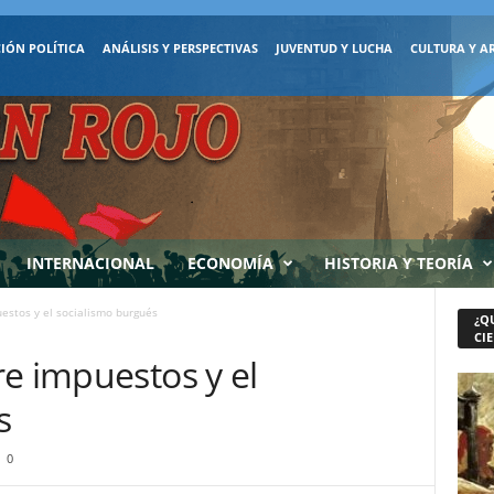
IÓN POLÍTICA
ANÁLISIS Y PERSPECTIVAS
JUVENTUD Y LUCHA
CULTURA Y A
INTERNACIONAL
ECONOMÍA
HISTORIA Y TEORÍA
estos y el socialismo burgués
¿Q
CIE
e impuestos y el
s
0