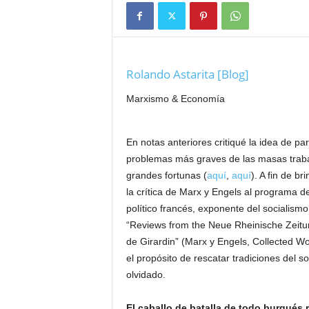
Rolando Astarita [Blog]
Marxismo & Economía
En notas anteriores critiqué la idea de pa
problemas más graves de las masas traba
grandes fortunas (
aquí
,
aquí
). A fin de b
la crítica de Marx y Engels al programa de
político francés, exponente del socialism
“Reviews from the Neue Rheinische Zeitung”
de Girardin” (Marx y Engels, Collected Wo
el propósito de rescatar tradiciones del 
olvidado.
El caballo de batalla de todo burgués r