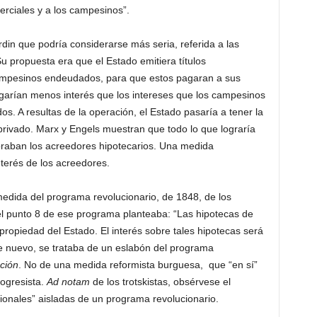
erciales y a los campesinos”.
din que podría considerarse más seria, referida a las
 propuesta era que el Estado emitiera títulos
campesinos endeudados, para que estos pagaran a sus
agarían menos interés que los intereses que los campesinos
. A resultas de la operación, el Estado pasaría a tener la
r privado. Marx y Engels muestran que todo lo que lograría
obraban los acreedores hipotecarios. Una medida
nterés de los acreedores.
edida del programa revolucionario, de 1848, de los
 punto 8 de ese programa planteaba: “Las hipotecas de
ropiedad del Estado. El interés sobre tales hipotecas será
e nuevo, se trataba de un eslabón del programa
ción
. No de una medida reformista burguesa, que “en sí”
ogresista.
Ad notam
de los trotskistas, obsérvese el
ionales” aisladas de un programa revolucionario.