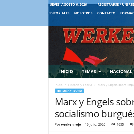
JUEVES, AGOSTO 6, 2026
REGISTRARSE / UNIRSE
EDITORIALES
NOSOTROS
CONTACTO
FORMAC
INICIO
TEMAS
NACIONAL
Inicio
Historia y Teoria
Marx y Engels sobre impu
HISTORIA Y TEORIA
Marx y Engels sobr
socialismo burgué
Por
werken rojo
-
16 julio, 2020
1655