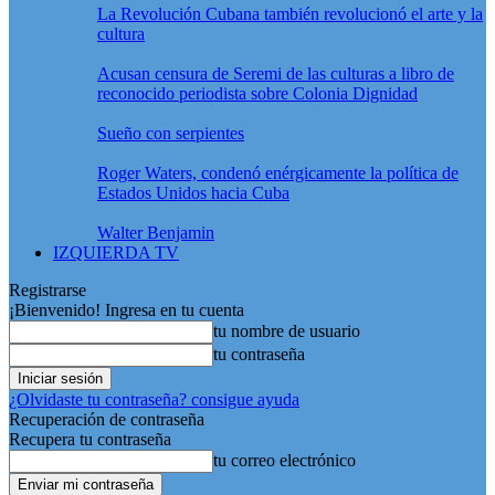
La Revolución Cubana también revolucionó el arte y la
cultura
Acusan censura de Seremi de las culturas a libro de
reconocido periodista sobre Colonia Dignidad
Sueño con serpientes
Roger Waters, condenó enérgicamente la política de
Estados Unidos hacia Cuba
Walter Benjamin
IZQUIERDA TV
Registrarse
¡Bienvenido! Ingresa en tu cuenta
tu nombre de usuario
tu contraseña
¿Olvidaste tu contraseña? consigue ayuda
Recuperación de contraseña
Recupera tu contraseña
tu correo electrónico