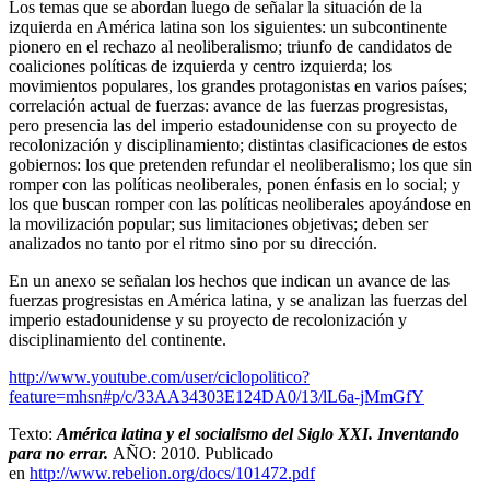
Los temas que se abordan luego de señalar la situación de la
izquierda en América latina son los siguientes: un subcontinente
pionero en el rechazo al neoliberalismo; triunfo de candidatos de
coaliciones políticas de izquierda y centro izquierda; los
movimientos populares, los grandes protagonistas en varios países;
correlación actual de fuerzas: avance de las fuerzas progresistas,
pero presencia las del imperio estadounidense con su proyecto de
recolonización y disciplinamiento; distintas clasificaciones de estos
gobiernos: los que pretenden refundar el neoliberalismo; los que sin
romper con las políticas neoliberales, ponen énfasis en lo social; y
los que buscan romper con las políticas neoliberales apoyándose en
la movilización popular; sus limitaciones objetivas; deben ser
analizados no tanto por el ritmo sino por su dirección.
En un anexo se señalan los hechos que indican un avance de las
fuerzas progresistas en América latina, y se analizan las fuerzas del
imperio estadounidense y su proyecto de recolonización y
disciplinamiento del continente.
http://www.youtube.com/user/ciclopolitico?
feature=mhsn#p/c/33AA34303E124DA0/13/lL6a-jMmGfY
Texto:
América latina y el socialismo del Siglo XXI. Inventando
para no errar.
AÑO: 2010. Publicado
en
http://www.rebelion.org/docs/101472.pdf