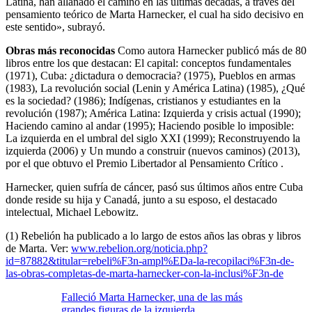
Latina, han allanado el camino en las últimas décadas, a través del
pensamiento teórico de Marta Harnecker, el cual ha sido decisivo en
este sentido», subrayó.
Obras más reconocidas
Como autora Harnecker publicó más de 80
libros entre los que destacan: El capital: conceptos fundamentales
(1971), Cuba: ¿dictadura o democracia? (1975), Pueblos en armas
(1983), La revolución social (Lenin y América Latina) (1985), ¿Qué
es la sociedad? (1986); Indígenas, cristianos y estudiantes en la
revolución (1987); América Latina: Izquierda y crisis actual (1990);
Haciendo camino al andar (1995); Haciendo posible lo imposible:
La izquierda en el umbral del siglo XXI (1999); Reconstruyendo la
izquierda (2006) y Un mundo a construir (nuevos caminos) (2013),
por el que obtuvo el Premio Libertador al Pensamiento Crítico .
Harnecker, quien sufría de cáncer, pasó sus últimos años entre Cuba
donde reside su hija y Canadá, junto a su esposo, el destacado
intelectual, Michael Lebowitz.
(1) Rebelión ha publicado a lo largo de estos años las obras y libros
de Marta. Ver:
www.rebelion.org/noticia.php?
id=87882&titular=rebeli%F3n-ampl%EDa-la-recopilaci%F3n-de-
las-obras-completas-de-marta-harnecker-con-la-inclusi%F3n-de
Falleció Marta Harnecker, una de las más
grandes figuras de la izquierda