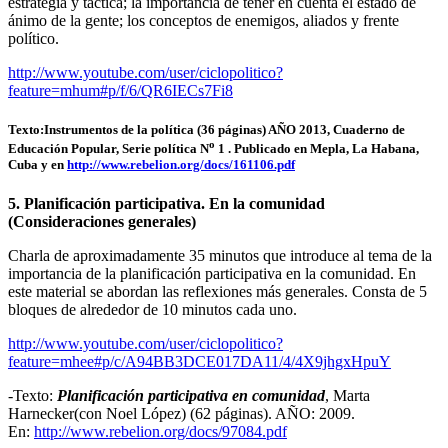
estrategia y táctica; la importancia de tener en cuenta el estado de
ánimo de la gente; los conceptos de enemigos, aliados y frente
político.
http://www.youtube.com/user/ciclopolitico?
feature=mhum#p/f/6/QR6IECs7Fi8
Texto:Instrumentos de la política (36 páginas) AÑO 2013, Cuaderno de
o
Educación Popular, Serie política N
1 . Publicado en Mepla, La Habana,
Cuba y en
http://www.rebelion.org/docs/161106.pdf
5. Planificación participativa. En la comunidad
(Consideraciones generales)
Charla de aproximadamente 35 minutos que introduce al tema de la
importancia de la planificación participativa en la comunidad. En
este material se abordan las reflexiones más generales. Consta de 5
bloques de alrededor de 10 minutos cada uno.
http://www.youtube.com/user/ciclopolitico?
feature=mhee#p/c/A94BB3DCE017DA11/4/4X9jhgxHpuY
-Texto:
Planificación participativa en comunidad
, Marta
Harnecker(con Noel López) (62 páginas). AÑO: 2009.
En:
http://www.rebelion.org/docs/97084.pdf