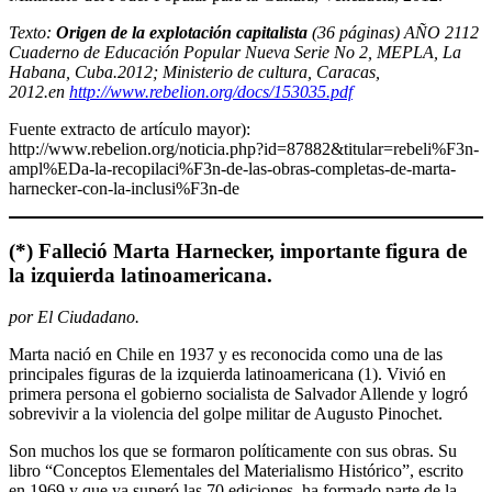
Texto:
Origen de la explotación capitalista
(36 páginas) AÑO 2112
Cuaderno de Educación Popular Nueva Serie No 2, MEPLA, La
Habana, Cuba.2012; Ministerio de cultura, Caracas,
2012.en
http://www.rebelion.org/docs/153035.pdf
Fuente extracto de artículo mayor):
http://www.rebelion.org/noticia.php?id=87882&titular=rebeli%F3n-
ampl%EDa-la-recopilaci%F3n-de-las-obras-completas-de-marta-
harnecker-con-la-inclusi%F3n-de
(*) Falleció Marta Harnecker, importante figura de
la izquierda latinoamericana.
por El Ciudadano.
Marta nació en Chile en 1937 y es reconocida como una de las
principales figuras de la izquierda latinoamericana (1). Vivió en
primera persona el gobierno socialista de Salvador Allende y logró
sobrevivir a la violencia del golpe militar de Augusto Pinochet.
Son muchos los que se formaron políticamente con sus obras. Su
libro “Conceptos Elementales del Materialismo Histórico”, escrito
en 1969 y que ya superó las 70 ediciones, ha formado parte de la