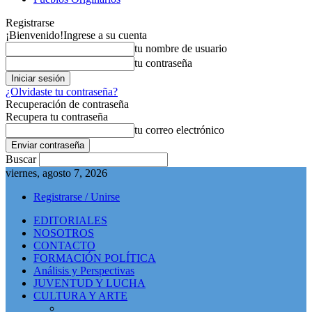
Registrarse
¡Bienvenido!
Ingrese a su cuenta
tu nombre de usuario
tu contraseña
¿Olvidaste tu contraseña?
Recuperación de contraseña
Recupera tu contraseña
tu correo electrónico
Buscar
viernes, agosto 7, 2026
Registrarse / Unirse
EDITORIALES
NOSOTROS
CONTACTO
FORMACIÓN POLÍTICA
Análisis y Perspectivas
JUVENTUD Y LUCHA
CULTURA Y ARTE