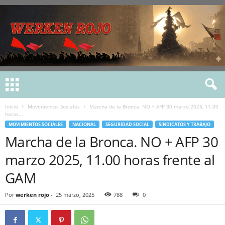
Inicio
Movimientos Sociales
Marcha de la Bronca. NO + AFP 30 marzo 2025, 11.00
horas...
MOVIMIENTOS SOCIALES
NACIONAL
SEGURIDAD SOCIAL
SINDICATOS Y TRABAJO
Marcha de la Bronca. NO + AFP 30
marzo 2025, 11.00 horas frente al
GAM
Por
werken rojo
-
25 marzo, 2025
788
0