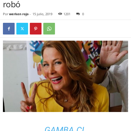
robó
Por
werken rojo
-
15 julio, 2019
1201
0
GAMBA.CL