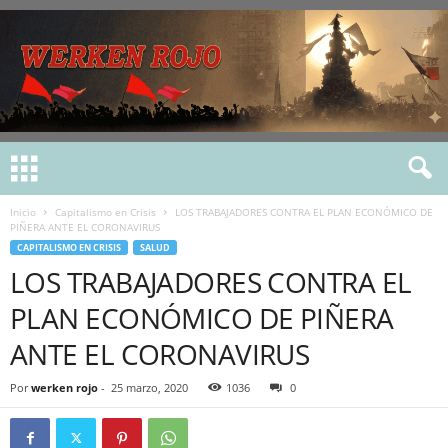
Inicio
Capitalismo en Crisis
LOS TRABAJADORES CONTRA EL PLAN ECONÓMICO DE
PIÑERA ANTE EL CORONAVIRUS
CAPITALISMO EN CRISIS
SALUD
LOS TRABAJADORES CONTRA EL
PLAN ECONÓMICO DE PIÑERA
ANTE EL CORONAVIRUS
Por
werken rojo
-
25 marzo, 2020
1036
0