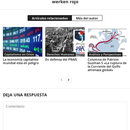
werken rojo
Artículos relacionados
Más del autor
Capitalismo en Crisis
Derechos Humanos
Análisis y Perspectivas
La economía capitalista
En defensa del PRAIS
Columna de Patricio
mundial está en peligro
Guzman S «La ruptura de
la Corriente del Golfo
amenaza global»
DEJA UNA RESPUESTA