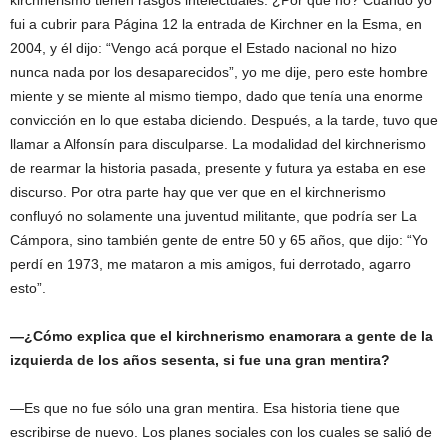
kirchnerismo tienen rasgos intelectuales. ¿Por qué no? Cuando yo
fui a cubrir para Página 12 la entrada de Kirchner en la Esma, en
2004, y él dijo: “Vengo acá porque el Estado nacional no hizo
nunca nada por los desaparecidos”, yo me dije, pero este hombre
miente y se miente al mismo tiempo, dado que tenía una enorme
convicción en lo que estaba diciendo. Después, a la tarde, tuvo que
llamar a Alfonsín para disculparse. La modalidad del kirchnerismo
de rearmar la historia pasada, presente y futura ya estaba en ese
discurso. Por otra parte hay que ver que en el kirchnerismo
confluyó no solamente una juventud militante, que podría ser La
Cámpora, sino también gente de entre 50 y 65 años, que dijo: “Yo
perdí en 1973, me mataron a mis amigos, fui derrotado, agarro
esto”.
—¿Cómo explica que el kirchnerismo enamorara a gente de la
izquierda de los años sesenta, si fue una gran mentira?
—Es que no fue sólo una gran mentira. Esa historia tiene que
escribirse de nuevo. Los planes sociales con los cuales se salió de