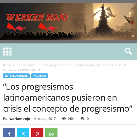
Inicio
Internacional
“Los progresismos latinoamericanos pusieron en crisis el
concepto de progresismo”
INTERNACIONAL
POLÍTICA
“Los progresismos
latinoamericanos pusieron en
crisis el concepto de progresismo”
Por
werken rojo
-
4 marzo, 2017
1404
0