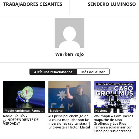
TRABAJADORES CESANTES
SENDERO LUMINOSO
werken rojo
Artículos relacionados
Más del autor
Medio Ambiente, Fauna y Sociedad
Nacional
Nacional
Radio Bío Bío –
«El principal enemigo de
Wallmapu – Comuneros
¿»INDEPENDIENTE DE
la causa mapuche son las
mapuche de caso
VERDAD»?
inversiones capitalistas» |
Grollmus y Los Ríos
Entrevista a Héctor Llaitul
llaman a solidarizar con
lucha por sus derechos