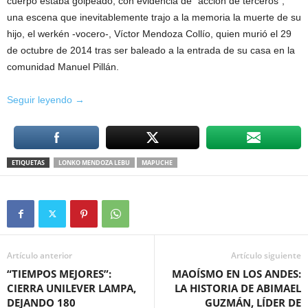
cuerpo estaba golpeado, con evidencia de “acción de terceros”,
una escena que inevitablemente trajo a la memoria la muerte de su
hijo, el werkén -vocero-, Víctor Mendoza Collío, quien murió el 29
de octubre de 2014 tras ser baleado a la entrada de su casa en la
comunidad Manuel Pillán.
lonko
Seguir leyendo
→
muerto
y
nuevas
ETIQUETAS
LONKO MENDOZA LEBU
MAPUCHE
tomas
de
tierras
ponen
en
las
Artículo anterior
Artículo siguiente
cuerdas
“TIEMPOS MEJORES”:
MAOÍSMO EN LOS ANDES:
al
CIERRA UNILEVER LAMPA,
LA HISTORIA DE ABIMAEL
Gobierno
DEJANDO 180
GUZMÁN, LÍDER DE