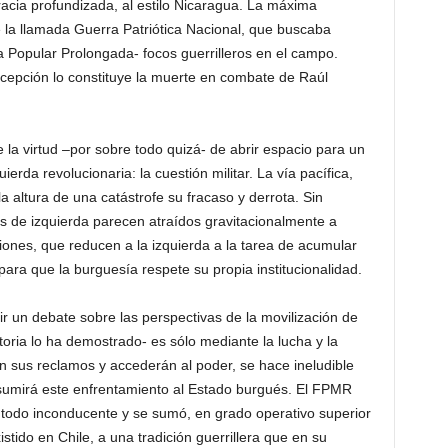
cia profundizada, al estilo Nicaragua. La máxima
e la llamada Guerra Patriótica Nacional, que buscaba
a Popular Prolongada- focos guerrilleros en el campo.
ncepción lo constituye la muerte en combate de Raúl
 la virtud –por sobre todo quizá- de abrir espacio para un
erda revolucionaria: la cuestión militar. La vía pacífica,
la altura de una catástrofe su fracaso y derrota. Sin
 de izquierda parecen atraídos gravitacionalmente a
iones, que reducen a la izquierda a la tarea de acumular
para que la burguesía respete su propia institucionalidad.
ir un debate sobre las perspectivas de la movilización de
toria lo ha demostrado- es sólo mediante la lucha y la
n sus reclamos y accederán al poder, se hace ineludible
sumirá este enfrentamiento al Estado burgués. El FPMR
 todo inconducente y se sumó, en grado operativo superior
stido en Chile, a una tradición guerrillera que en su