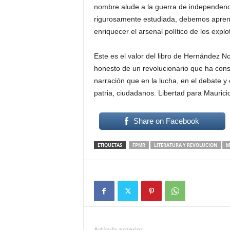
nombre alude a la guerra de independenci
rigurosamente estudiada, debemos aprend
enriquecer el arsenal político de los explo
Este es el valor del libro de Hernández N
honesto de un revolucionario que ha cons
narración que en la lucha, en el debate 
patria, ciudadanos. Libertad para Mauri
Share on Facebook
ETIQUETAS
FPMR
LITERATURA Y REVOLUCION
M
Artículo anterior