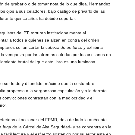
ción de grabarlo o de tomar nota de lo que diga. Hernández
s ojos a sus celadores, bajo castigo de privarlo de las
durante quince años ha debido soportar.
guistas del PT, torturan institucionalmente al
entar a todos a quienes se alzan en contra del orden
plarios solían cortar la
cabeza de un turco
y exhibirla
 la venganza por las afrentas sufridas por los cristianos en
elamiento brutal del que este libro es una luminosa
ce ser leído y difundido, máxime que la costumbre
ulta propensa a la vergonzosa capitulación y a la derrota.
convicciones contrastan con la mediocridad y el
ro”.
referidas al accionar del FPMR, deja de lado la anécdota –
a fuga de la Cárcel de Alta Seguridad- y se concentra en la
a fácil lectura y el esfuerzo sostenido por su autor está en