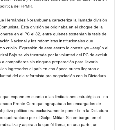
 política del FPMR.
que Hernández Norambuena caracteriza la llamada división
omunista. Esta división se originaba en el choque de la
nerse en el PC el 82, entre quienes sostenían la tesis de
ción Nacional y los reformistas institucionales que
o criollo. Expresión de este aserto lo constituye –según el
izal Bajo se vio frustrada por la voluntad del PC de excluir
 a compañeros sin ninguna preparación para llevarla
iles ingresados al país en esa época nunca llegaron a
untad del ala reformista pro negociación con la Dictadura
a que expone en cuanto a las limitaciones estratégicas –no
llamado Frente Cero que agrupaba a los encargados de
bjetivo político era exclusivamente poner fin a la Dictadura
s quebrantado por el Golpe Militar. Sin embargo, en el
radicaliza y aspira a lo que él llama, en una parte, un