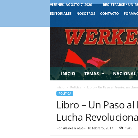
VIERNES, AGOSTO 7, 2026
REGISTRARSE / UNIR
EDITORIALES
NOSOTROS
CONTACTO
FORMAC
INICIO
TEMAS
NACIONAL
Inicio
Política
Libro – Un Paso al Frente: un Lla
POLÍTICA
Libro – Un Paso al
Lucha Revoluciona
Por
werken rojo
-
10 febrero, 2017
1945