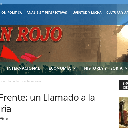
SE
IÓN POLÍTICA
ANÁLISIS Y PERSPECTIVAS
JUVENTUD Y LUCHA
CULTURA Y A
INTERNACIONAL
ECONOMÍA
HISTORIA Y TEORÍA
mado a la Lucha Revolucionaria
¿Q
CIE
 Frente: un Llamado a la
ria
0