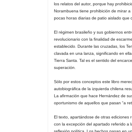
los relatos del autor, porque hay prohibi
Norambuena tiene prohibición de mirar a lo
pocas horas diarias de patio aislado que 
El régimen brasileño y sus gobiernos entre
revolucionario con la finalidad de escarm
establecido. Durante las cruzadas, los Tem
clavada en una lanza, significando en ella
Tierra Santa. Tal es el sentido del encarc
superación.
Sólo por estos conceptos este libro mere
autobiográfica de la izquierda chilena res
La afirmación que hace Hernández de sus 
oportunismo de aquellos que pasan “a reti
El texto, apartándose de otras ediciones 
con la excepción del apartado referido a l
reflexión política. Los hechos pasan en un