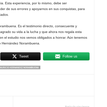
a. Esta experiencia, por lo mismo, debe ser
er de sus errores y apoyarnos en sus conquistas, para
tados.
orambuena. Es el testimonio directo, consecuente y
agrado su vida a la lucha y que ahora nos regala esta
y en el estudio nos vemos obligados a honrar. Aún tenemos
cio Hernández Norambuena.
Tweet
Follow us
AURICIO HERNANDEZ NORAMBUENA
Artículo siguiente