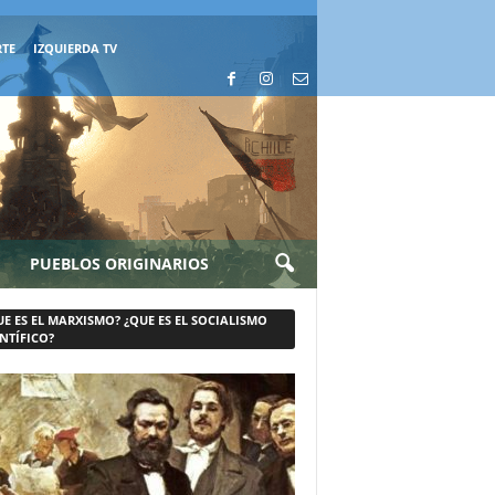
RTE
IZQUIERDA TV
PUEBLOS ORIGINARIOS
UE ES EL MARXISMO? ¿QUE ES EL SOCIALISMO
NTÍFICO?