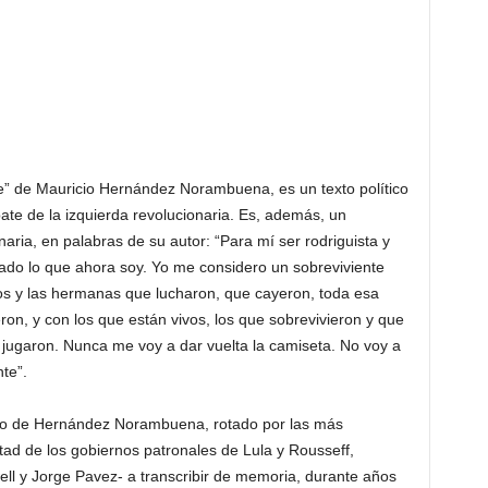
e” de Mauricio Hernández Norambuena, es un texto político
bate de la izquierda revolucionaria. Es, además, un
aria, en palabras de su autor: “Para mí ser rodriguista y
icado lo que ahora soy. Yo me considero un sobreviviente
os y las hermanas que lucharon, que cayeron, toda esa
on, y con los que están vivos, los que sobrevivieron y que
 jugaron. Nunca me voy a dar vuelta la camiseta. No voy a
te”.
to de Hernández Norambuena, rotado por las más
ad de los gobiernos patronales de Lula y Rousseff,
ll y Jorge Pavez- a transcribir de memoria, durante años