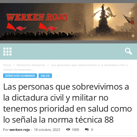
Inicio
Derechos Humanos
Las personas que sobrevivimos a la dictadura civil y
militar no tenemos...
DERECHOS HUMANOS
SALUD
Las personas que sobrevivimos a
la dictadura civil y militar no
tenemos prioridad en salud como
lo señala la norma técnica 88
Por
werken rojo
-
18 octubre, 2023
1009
0