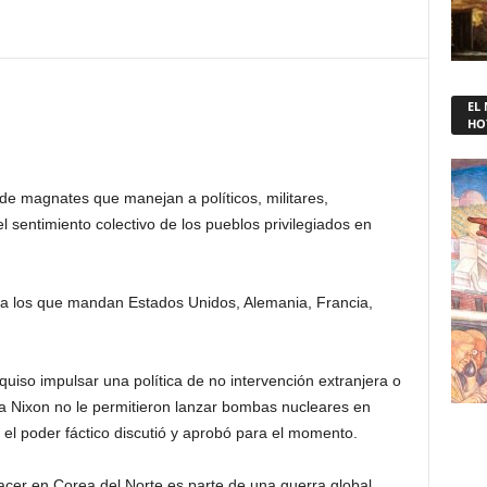
EL
HO
 de magnates que manejan a políticos, militares,
el sentimiento colectivo de los pueblos privilegiados en
a los que mandan Estados Unidos, Alemania, Francia,
quiso impulsar una política de no intervención extranjera o
 a Nixon no le permitieron lanzar bombas nucleares en
el poder fáctico discutió y aprobó para el momento.
acer en Corea del Norte es parte de una guerra global