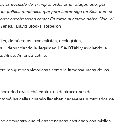
arácter decidido de Trump al ordenar un ataque que, por
de política doméstica que para lograr algo en Siria o en el
poner encabezados como: En torno al ataque sobre Siria, el
 Times).
David Brooks, Rebelión
es, demócratas, sindicalistas, ecologistas,
tas… denunciando la ilegalidad USA-OTAN y exigiendo la
, África, América Latina.
ere las guerras victoriosas como la inmensa masa de los
ociedad civil luchó contra las destrucciones de
ó y tomó las calles cuando llegaban cadáveres y mutilados de
 se demuestra que el gas venenoso castigado con misiles