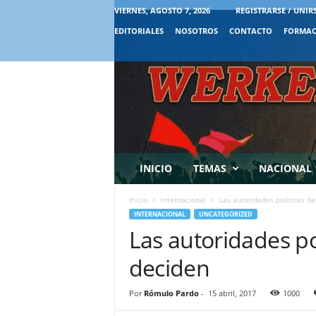
VIERNES, AGOSTO 7, 2026
REGISTRARSE / UNIR
EDITORIALES
NOSOTROS
CONTACTO
FORMAC
INICIO
TEMAS
NACIONAL
Inicio
Internacional
Las autoridades políticas de
INTERNACIONAL
UNCATEGORIZED
Las autoridades po
deciden
Por
Rómulo Pardo
-
15 abril, 2017
1000