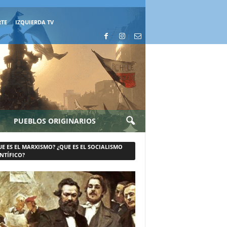
RTE
IZQUIERDA TV
PUEBLOS ORIGINARIOS
UE ES EL MARXISMO? ¿QUE ES EL SOCIALISMO
NTÍFICO?