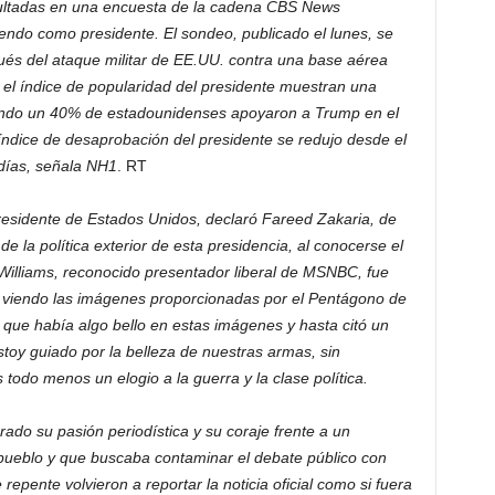
ultadas en una encuesta de la cadena CBS News
endo como presidente. El sondeo, publicado el lunes, se
spués del ataque militar de EE.UU. contra una base aérea
e el índice de popularidad del presidente muestran una
ando un 40% de estadounidenses apoyaron a Trump en el
índice de desaprobación del presidente se redujo desde el
días, señala NH1
. RT
residente de Estados Unidos, declaró Fareed Zakaria, de
de la política exterior de esta presidencia, al conocerse el
 Williams, reconocido presentador liberal de MSNBC, fue
, viendo las imágenes proporcionadas por el Pentágono de
, que había algo bello en estas imágenes y hasta citó un
toy guiado por la belleza de nuestras armas, sin
todo menos un elogio a la guerra y la clase política.
ado su pasión periodística y su coraje frente a un
pueblo y que buscaba contaminar el debate público con
repente volvieron a reportar la noticia oficial como si fuera