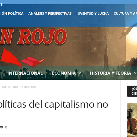
SE
IÓN POLÍTICA
ANÁLISIS Y PERSPECTIVAS
JUVENTUD Y LUCHA
CULTURA Y A
INTERNACIONAL
ECONOMÍA
HISTORIA Y TEORÍA
l capitalismo no deciden
¿Q
CIE
líticas del capitalismo no
0