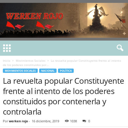
Inicio
Movimientos Sociales
La revuelta popular Constituyente frente al intento
de los poderes constituidos por...
MOVIMIENTOS SOCIALES
NACIONAL
POLÍTICA
La revuelta popular Constituyente
frente al intento de los poderes
constituidos por contenerla y
controlarla
Por
werken rojo
-
16 diciembre, 2019
1038
0