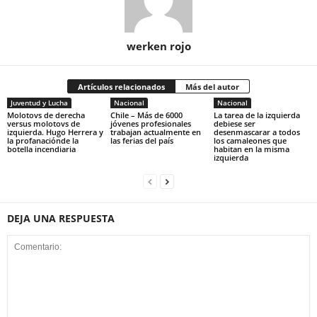
werken rojo
Artículos relacionados
Más del autor
Juventud y Lucha
Nacional
Nacional
Molotovs de derecha
Chile – Más de 6000
La tarea de la izquierda
versus molotovs de
jóvenes profesionales
debiese ser
izquierda. Hugo Herrera y
trabajan actualmente en
desenmascarar a todos
la profanaciónde la
las ferias del país
los camaleones que
botella incendiaria
habitan en la misma
izquierda
DEJA UNA RESPUESTA