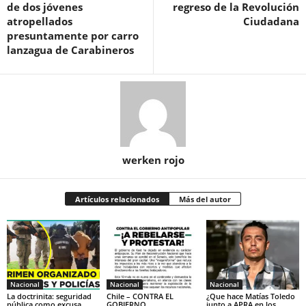
de dos jóvenes
regreso de la Revolución
atropellados
Ciudadana
presuntamente por carro
lanzagua de Carabineros
werken rojo
Artículos relacionados
Más del autor
Nacional
Nacional
Nacional
La doctrinita: seguridad
Chile – CONTRA EL
¿Que hace Matías Toledo
pública como excusa,
GOBIERNO
junto a APRA en los