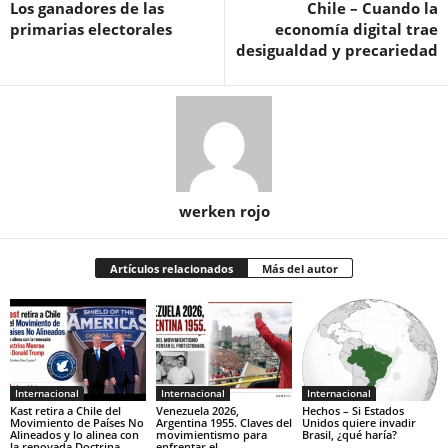
Los ganadores de las
Chile – Cuando la
primarias electorales
economía digital trae
desigualdad y precariedad
werken rojo
Artículos relacionados
Más del autor
Internacional
Internacional
Internacional
Kast retira a Chile del
Venezuela 2026,
Hechos – Si Estados
Movimiento de Países No
Argentina 1955. Claves del
Unidos quiere invadir
Alineados y lo alinea con
movimientismo para
Brasil, ¿qué haría?
la renovada Doctrina
enfrentar el