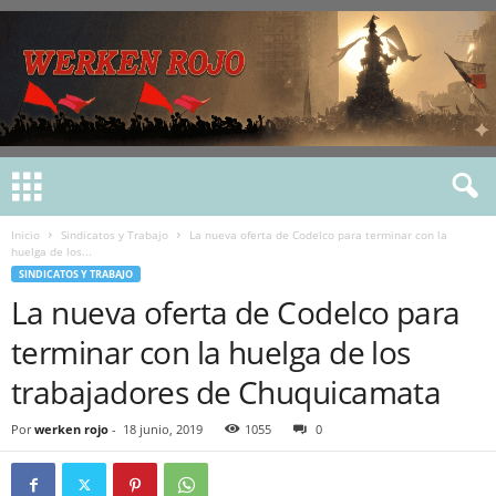
Inicio
Sindicatos y Trabajo
La nueva oferta de Codelco para terminar con la
huelga de los...
SINDICATOS Y TRABAJO
La nueva oferta de Codelco para
terminar con la huelga de los
trabajadores de Chuquicamata
Por
werken rojo
-
18 junio, 2019
1055
0