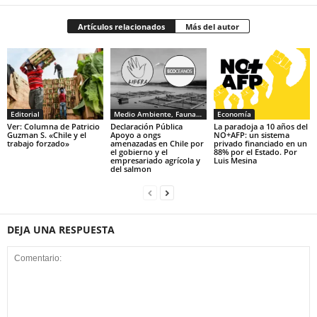
Artículos relacionados
Más del autor
Editorial
Medio Ambiente, Fauna y Sociedad
Economía
Ver: Columna de Patricio
Declaración Pública
La paradoja a 10 años del
Guzman S. «Chile y el
Apoyo a ongs
NO+AFP: un sistema
trabajo forzado»
amenazadas en Chile por
privado financiado en un
el gobierno y el
88% por el Estado. Por
empresariado agrícola y
Luis Mesina
del salmon
DEJA UNA RESPUESTA