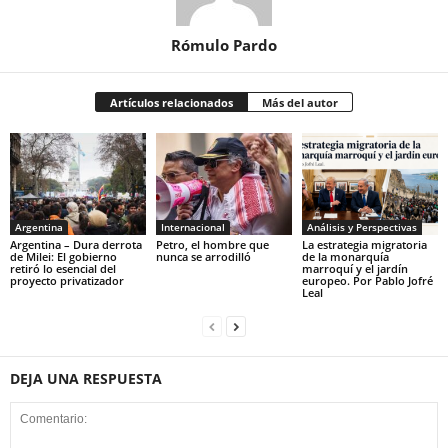
Rómulo Pardo
Artículos relacionados
Más del autor
Argentina
Internacional
Análisis y Perspectivas
Argentina – Dura derrota
Petro, el hombre que
La estrategia migratoria
de Milei: El gobierno
nunca se arrodilló
de la monarquía
retiró lo esencial del
marroquí y el jardín
proyecto privatizador
europeo. Por Pablo Jofré
Leal
DEJA UNA RESPUESTA