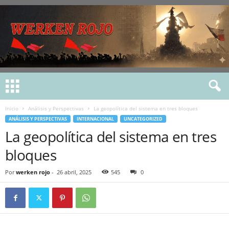
Inicio
Análisis y Perspectivas
La geopolítica del sistema en tres bloques
ANÁLISIS Y PERSPECTIVAS
INTERNACIONAL
UNCATEGORIZED
La geopolítica del sistema en tres
bloques
Por
werken rojo
-
26 abril, 2025
545
0