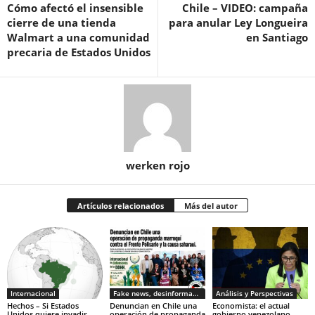
Cómo afectó el insensible
Chile – VIDEO: campaña
cierre de una tienda
para anular Ley Longueira
Walmart a una comunidad
en Santiago
precaria de Estados Unidos
werken rojo
Artículos relacionados
Más del autor
Internacional
Fake news, desinformacion
Análisis y Perspectivas
Hechos – Si Estados
Denuncian en Chile una
Economista: el actual
Unidos quiere invadir
operación de propaganda
gobierno venezolano