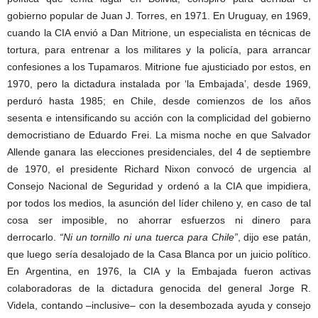
gobierno popular de Juan J. Torres, en 1971. En Uruguay, en 1969,
cuando la CIA envió a Dan Mitrione, un especialista en técnicas de
tortura, para entrenar a los militares y la policía, para arrancar
confesiones a los Tupamaros. Mitrione fue ajusticiado por estos, en
1970, pero la dictadura instalada por ‘la Embajada’, desde 1969,
perduró hasta 1985; en Chile, desde comienzos de los años
sesenta e intensificando su acción con la complicidad del gobierno
democristiano de Eduardo Frei. La misma noche en que Salvador
Allende ganara las elecciones presidenciales, del 4 de septiembre
de 1970, el presidente Richard Nixon convocó de urgencia al
Consejo Nacional de Seguridad y ordenó a la CIA que impidiera,
por todos los medios, la asunción del líder chileno y, en caso de tal
cosa ser imposible, no ahorrar esfuerzos ni dinero para
derrocarlo.
“Ni un tornillo ni una tuerca para Chile”
, dijo ese patán,
que luego sería desalojado de la Casa Blanca por un juicio político.
En Argentina, en 1976, la CIA y la Embajada fueron activas
colaboradoras de la dictadura genocida del general Jorge R.
Videla, contando –inclusive– con la desembozada ayuda y consejo