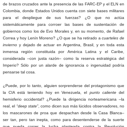
de brazos cruzados ante la presencia de las FARC-EP y el ELN en
Colombia, donde Estados Unidos cuenta con siete bases militares
para el despliegue de sus fuerzas? ¿O que no actúa
sistemáticamente para corroer las bases de sustentación de
gobiernos como los de Evo Morales y, en su momento, de Rafael
Correa y hoy Lenín Moreno? ¿O que se ha retirado a
cuarteles de
invierno
y dejado de actuar en Argentina, Brasil, y en toda esta
inmensa región constituida por América Latina y el Caribe,
considerada –con justa razón– como la reserva estratégica del
Imperio? Sólo por un alarde de ignorancia o ingenuidad podría
pensarse tal cosa.
¿Puede, por lo tanto, alguien sorprenderse del protagonismo que
la CIA está teniendo hoy en Venezuela, el
punto caliente
del
hemisferio occidental? ¿Puede la dirigencia norteamericana –la
real, el
“deep state”
, como dicen sus más lúcidos observadores, no
los mascarones de proa que despachan desde la Casa Blanca–
ser tan, pero tan inepta, como para desentenderse de la suerte
que pueda correr la lucha planteada contra la Revolución