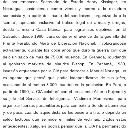
del por entonces Secretario de Estado Henry Kissinger; en
Nicaragua, sosteniendo contra viento y marea a la dictadura
somocista y, a partir del triunfo del sandinismo, organizando a la
‘contra’, apelando inclusive al tráfico ilegal de armas y drogas,
desde la misma Casa Blanca, para lograr sus objetivos; en El
Salvador, desde 1980, para contener el avance de la guerrilla del
Frente Farabundo Martí de Liberación Nacional, involucrándose
activamente, durante los doce años que duró la guerra civil que
dejó un saldo de más de 75.000 muertos. En Granada, liquidando
al gobierno marxista de Maurice Bishop. En Panamá, 1989,
invasión orquestada por la CIA para derrocar a Manuel Noriega, un
ex agente que pensó que podía independizarse de sus jefes,
ocasionando al menos 3.000 muertos en la población. En Perú, a
partir de 1990, la CIA colaboró con el presidente Alberto Fujimori y
su jefe del Servicio de Inteligencia, Vladimiro Montesinos, para
organizar fuerzas paramilitares para combatir a Sendero Luminoso
y, de paso, cuando izquierdista se les pusiera a tiro, o dejando un
saldo luctuoso que se mide en miles de víctimas. Dados estos
antecedentes, ¿alguien podría pensar que la CIA ha permanecido