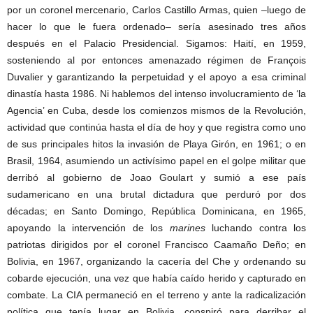
por un coronel mercenario, Carlos Castillo Armas, quien –luego de
hacer lo que le fuera ordenado– sería asesinado tres años
después en el Palacio Presidencial. Sigamos: Haití, en 1959,
sosteniendo al por entonces amenazado régimen de François
Duvalier y garantizando la perpetuidad y el apoyo a esa criminal
dinastía hasta 1986. Ni hablemos del intenso involucramiento de ‘la
Agencia’ en Cuba, desde los comienzos mismos de la Revolución,
actividad que continúa hasta el día de hoy y que registra como uno
de sus principales hitos la invasión de Playa Girón, en 1961; o en
Brasil, 1964, asumiendo un activísimo papel en el golpe militar que
derribó al gobierno de Joao Goulart y sumió a ese país
sudamericano en una brutal dictadura que perduró por dos
décadas; en Santo Domingo, República Dominicana, en 1965,
apoyando la intervención de los
marines
luchando contra los
patriotas dirigidos por el coronel Francisco Caamaño Deño; en
Bolivia, en 1967, organizando la cacería del Che y ordenando su
cobarde ejecución, una vez que había caído herido y capturado en
combate. La CIA permaneció en el terreno y ante la radicalización
política que tenía lugar en Bolivia, conspiró para derribar el