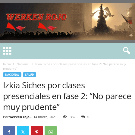
Inicio
Nacional
Izkia Siches por clases presenciales en fase 2: “No parece muy
prudente”
NACIONAL
SALUD
Izkia Siches por clases
presenciales en fase 2: “No parece
muy prudente”
Por
werken rojo
-
14 marzo, 2021
1332
0