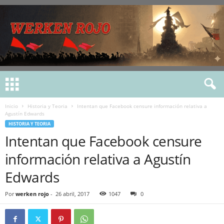
Inicio
Historia y Teoria
Intentan que Facebook censure información relativa a
Agustín Edwards
HISTORIA Y TEORIA
Intentan que Facebook censure
información relativa a Agustín
Edwards
Por
werken rojo
-
26 abril, 2017
1047
0