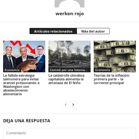
werken rojo
Artículos relacionados
Más del autor
Economía
Comité por una Internacional de los Trabajadores - CIT
Economía
La fallida estrategia
La catástrofe climática
Teorías de la inflación:
salmonera para evitar
capitalista alimenta la
primera parte – la
arancel presionando a
amenaza de El Niño
corriente principal
Washington con
abastecimiento
alimentario
DEJA UNA RESPUESTA