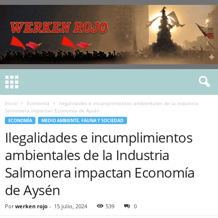
Inicio
Economía
Ilegalidades e incumplimientos ambientales de la Industria
Salmonera impactan Economía de Aysén
ECONOMÍA
MEDIO AMBIENTE, FAUNA Y SOCIEDAD
Ilegalidades e incumplimientos
ambientales de la Industria
Salmonera impactan Economía
de Aysén
Por
werken rojo
-
15 julio, 2024
539
0