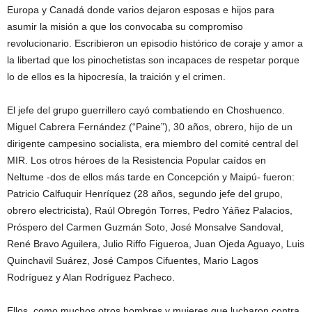
Europa y Canadá donde varios dejaron esposas e hijos para
asumir la misión a que los convocaba su compromiso
revolucionario. Escribieron un episodio histórico de coraje y amor a
la libertad que los pinochetistas son incapaces de respetar porque
lo de ellos es la hipocresía, la traición y el crimen.
El jefe del grupo guerrillero cayó combatiendo en Choshuenco.
Miguel Cabrera Fernández (“Paine”), 30 años, obrero, hijo de un
dirigente campesino socialista, era miembro del comité central del
MIR. Los otros héroes de la Resistencia Popular caídos en
Neltume -dos de ellos más tarde en Concepción y Maipú- fueron:
Patricio Calfuquir Henríquez (28 años, segundo jefe del grupo,
obrero electricista), Raúl Obregón Torres, Pedro Yáñez Palacios,
Próspero del Carmen Guzmán Soto, José Monsalve Sandoval,
René Bravo Aguilera, Julio Riffo Figueroa, Juan Ojeda Aguayo, Luis
Quinchavil Suárez, José Campos Cifuentes, Mario Lagos
Rodríguez y Alan Rodríguez Pacheco.
Ellos, como muchos otros hombres y mujeres que lucharon contra