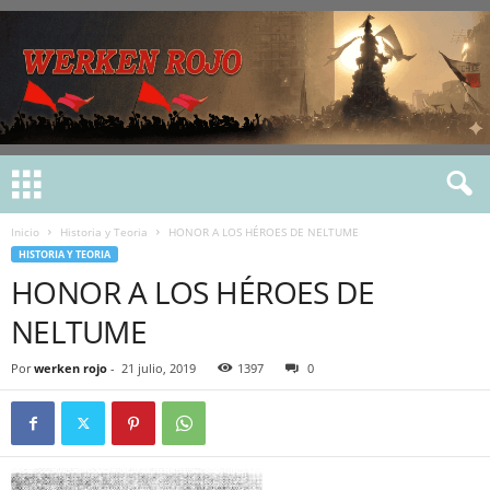
Inicio
Historia y Teoria
HONOR A LOS HÉROES DE NELTUME
HISTORIA Y TEORIA
HONOR A LOS HÉROES DE
NELTUME
Por
werken rojo
-
21 julio, 2019
1397
0