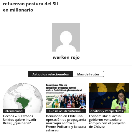
refuerzan postura del SII
en millonario
werken rojo
Artículos relacionados
Más del autor
Internacional
Fake news, desinformacion
Análisis y Perspectivas
Hechos – Si Estados
Denuncian en Chile una
Economista: el actual
Unidos quiere invadir
operación de propaganda
gobierno venezolano
Brasil, ¿qué haría?
marroquí contra el
rompió con el proyecto
Frente Polisario y la causa
de Chávez
saharaui