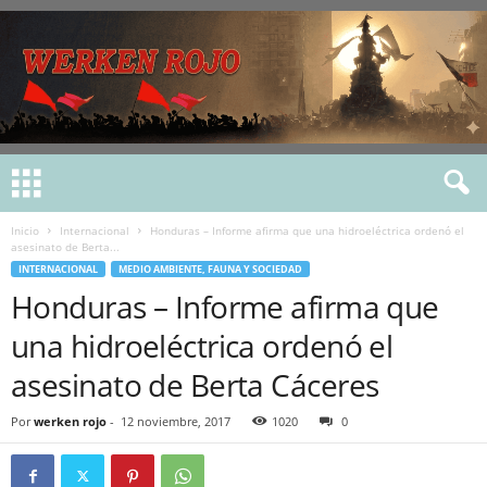
Inicio
Internacional
Honduras – Informe afirma que una hidroeléctrica ordenó el
asesinato de Berta...
INTERNACIONAL
MEDIO AMBIENTE, FAUNA Y SOCIEDAD
Honduras – Informe afirma que
una hidroeléctrica ordenó el
asesinato de Berta Cáceres
Por
werken rojo
-
12 noviembre, 2017
1020
0