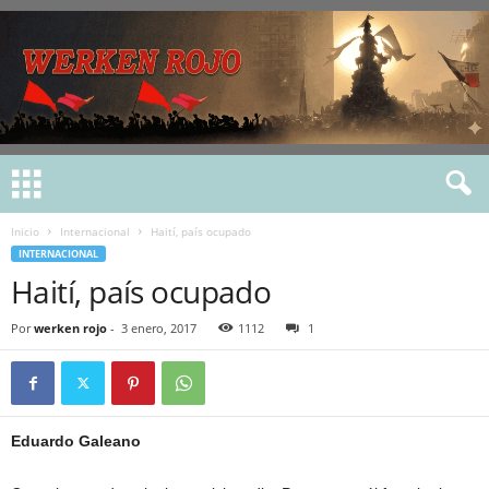
Inicio
Internacional
Haití, país ocupado
INTERNACIONAL
Haití, país ocupado
Por
werken rojo
-
3 enero, 2017
1112
1
Eduardo Galeano