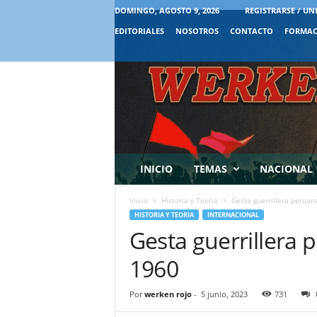
DOMINGO, AGOSTO 9, 2026
REGISTRARSE / UN
EDITORIALES
NOSOTROS
CONTACTO
FORMAC
INICIO
TEMAS
NACIONAL
Inicio
Historia y Teoria
Gesta guerrillera peruan
HISTORIA Y TEORIA
INTERNACIONAL
Gesta guerrillera 
1960
Por
werken rojo
-
5 junio, 2023
731