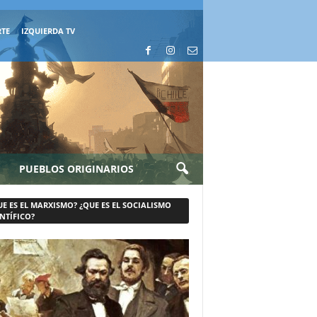
RTE
IZQUIERDA TV
PUEBLOS ORIGINARIOS
UE ES EL MARXISMO? ¿QUE ES EL SOCIALISMO
NTÍFICO?