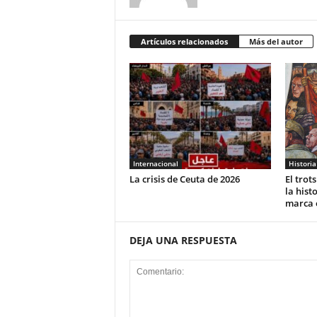
Artículos relacionados
Más del autor
Internacional
Historia
La crisis de Ceuta de 2026
El trot
la hist
marca 
DEJA UNA RESPUESTA