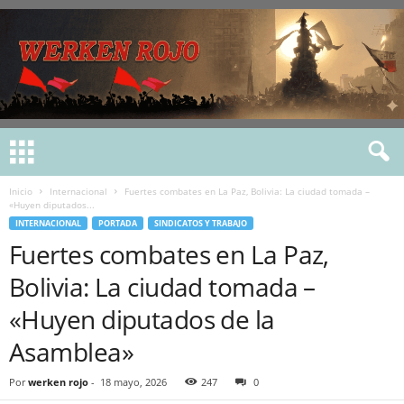
Inicio
Internacional
Fuertes combates en La Paz, Bolivia: La ciudad tomada –
«Huyen diputados...
INTERNACIONAL
PORTADA
SINDICATOS Y TRABAJO
Fuertes combates en La Paz,
Bolivia: La ciudad tomada –
«Huyen diputados de la
Asamblea»
Por
werken rojo
-
18 mayo, 2026
247
0