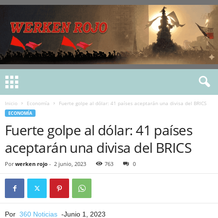
Inicio
Economía
Fuerte golpe al dólar: 41 países aceptarán una divisa del BRICS
ECONOMÍA
Fuerte golpe al dólar: 41 países
aceptarán una divisa del BRICS
Por
werken rojo
-
2 junio, 2023
763
0
Por
360 Noticias
-Junio 1, 2023