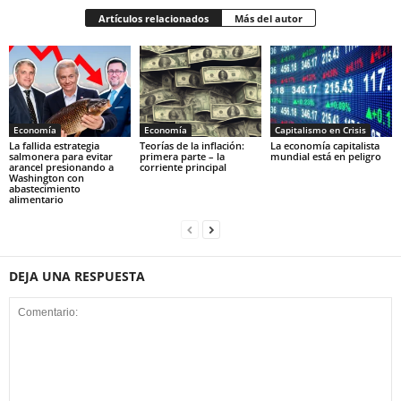
Artículos relacionados
Más del autor
Economía
Economía
Capitalismo en Crisis
La fallida estrategia
Teorías de la inflación:
La economía capitalista
salmonera para evitar
primera parte – la
mundial está en peligro
arancel presionando a
corriente principal
Washington con
abastecimiento
alimentario
DEJA UNA RESPUESTA