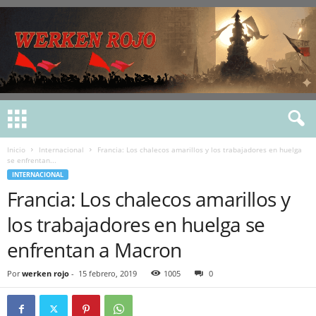
Inicio
Internacional
Francia: Los chalecos amarillos y los trabajadores en huelga
se enfrentan...
INTERNACIONAL
Francia: Los chalecos amarillos y
los trabajadores en huelga se
enfrentan a Macron
Por
werken rojo
-
15 febrero, 2019
1005
0