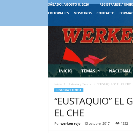
SÁBADO, AGOSTO 8, 2026
REGISTRARSE / UNIR
EDITORIALES
NOSOTROS
CONTACTO
FORMAC
INICIO
TEMAS
NACIONAL
Inicio
Historia y Teoria
“EUSTAQUIO” EL GUERRI
HISTORIA Y TEORIA
“EUSTAQUIO” EL 
EL CHE
Por
werken rojo
-
13 octubre, 2017
1332