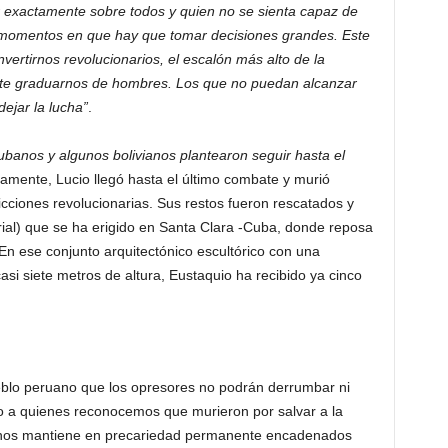
sar exactamente sobre todos y quien no se sienta capaz de
s momentos en que hay que tomar decisiones grandes. Este
vertirnos revolucionarios, el escalón más alto de la
te graduarnos de hombres. Los que no puedan alcanzar
ejar la lucha”
.
ubanos y algunos bolivianos plantearon seguir hasta el
vamente, Lucio llegó hasta el último combate y murió
ciones revolucionarias. Sus restos fueron rescatados y
rial) que se ha erigido en Santa Clara -Cuba, donde reposa
En ese conjunto arquitectónico escultórico con una
si siete metros de altura, Eustaquio ha recibido ya cinco
ueblo peruano que los opresores no podrán derrumbar ni
o a quienes reconocemos que murieron por salvar a la
 nos mantiene en precariedad permanente encadenados