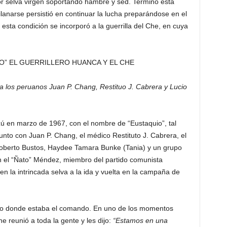
por selva virgen soportando hambre y sed. Terminó esta
anarse persistió en continuar la lucha preparándose en el
sta condición se incorporó a la guerrilla del Che, en cuya
rda los peruanos Juan P. Chang, Restituo J. Cabrera y Lucio
 en marzo de 1967, con el nombre de “Eustaquio”, tal
junto con Juan P. Chang, el médico Restituto J. Cabrera, el
 Roberto Bustos, Haydee Tamara Bunke (Tania) y un grupo
con el “Ñato” Méndez, miembro del partido comunista
n la intrincada selva a la ida y vuelta en la campaña de
tro donde estaba el comando. En uno de los momentos
Che reunió a toda la gente y les dijo:
“Estamos en una