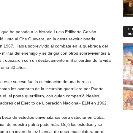
EL
que ha pasado a la historia Lucio Edilberto Galván
HO
ió junto al Che Guevara, en la gesta revolucionaria
en 1967. Había sobrevivido al combate en la quebrada del
militar del enemigo y se dirigía con otros sobrevivientes a
tropezaron con un destacamento militar perdiendo la vida
Tenía 30 años.
 este suceso fue la culminación de una heroica
ntan los avatares de la incursión guerrillera por Puerto
d, el poeta guerrillero, con quien compartió ideales,
ndadores del Ejército de Liberación Nacional- ELN en 1962.
 beca de estudios universitarios para estudiar en Cuba,
ión de nuestra patria pudo más. Dejó los estudios y se
s como un joven de tez blanca, de poca musculatura pero