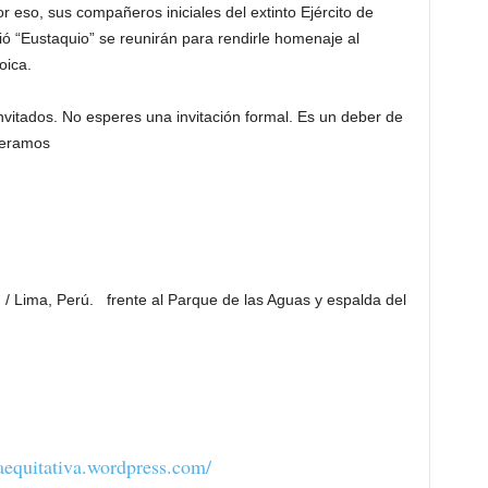
 eso, sus compañeros iniciales del extinto Ejército de
ó “Eustaquio” se reunirán para rendirle homenaje al
oica.
nvitados. No esperes una invitación formal. Es un deber de
peramos
/ Lima, Perú. frente al Parque de las Aguas y espalda del
caequitativa.wo
rdpress.com/