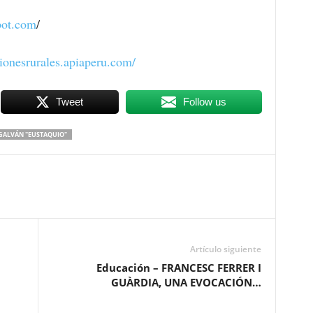
pot.com
/
ionesrurales
.apiaperu.com/
Tweet
Follow us
 GALVÁN "EUSTAQUIO"
Artículo siguiente
Educación – FRANCESC FERRER I
GUÀRDIA, UNA EVOCACIÓN…