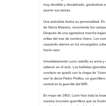
muy decidido y disciplinado, ganándose e
asumir sus tareas.
Una anécdota ilustra su personalidad. E
de Sierra Maestra, recorriendo los campa
Después de una agotadora marcha bajando 
orillas del mar de nombre Uvero. Los com
causando alarma en los encargados cuban
hacía caso.
Inmediatamente Lucio rastrillo su arma y
salieran en el acto. Los bañistas ignora
corolario se quedó con la chapa de “Uvero
vez! le decía Pedro Pinillos, un guerrille
central en la guerrilla del MIR.
En mayo de 1963, Lucio hizo toda la traves
nuestra incursión guerrillera que se frust