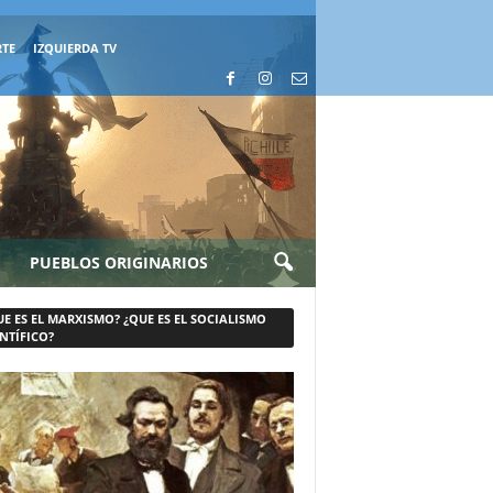
RTE
IZQUIERDA TV
PUEBLOS ORIGINARIOS
UE ES EL MARXISMO? ¿QUE ES EL SOCIALISMO
NTÍFICO?