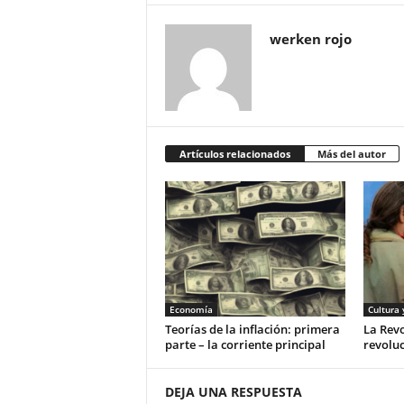
werken rojo
Artículos relacionados
Más del autor
Economía
Cultura 
Teorías de la inflación: primera
La Rev
parte – la corriente principal
revoluc
DEJA UNA RESPUESTA