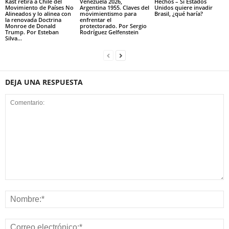
Kast retira a Chile del
Venezuela 2026,
Hechos – Si Estados
Movimiento de Países No
Argentina 1955. Claves del
Unidos quiere invadir
Alineados y lo alinea con
movimientismo para
Brasil, ¿qué haría?
la renovada Doctrina
enfrentar el
Monroe de Donald
protectorado. Por Sergio
Trump. Por Esteban
Rodríguez Gelfenstein
Silva...
DEJA UNA RESPUESTA