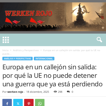
Inicio
Análisis y Perspectivas
Europa en un callejón sin salida: por qué la UE no
puede...
ANÁLISIS Y PERSPECTIVAS
INTERNACIONAL
Europa en un callejón sin salida:
por qué la UE no puede detener
una guerra que ya está perdiendo
Por
werken rojo
-
18 diciembre, 2025
298
0