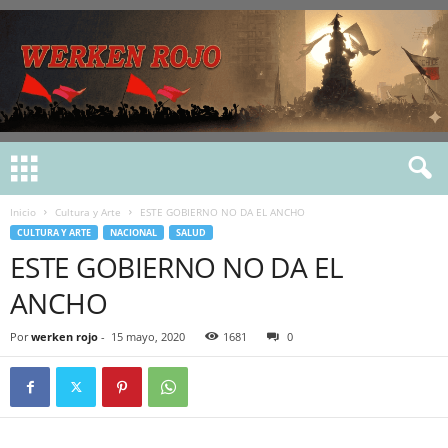
Inicio
Cultura y Arte
ESTE GOBIERNO NO DA EL ANCHO
CULTURA Y ARTE
NACIONAL
SALUD
ESTE GOBIERNO NO DA EL
ANCHO
Por
werken rojo
-
15 mayo, 2020
1681
0